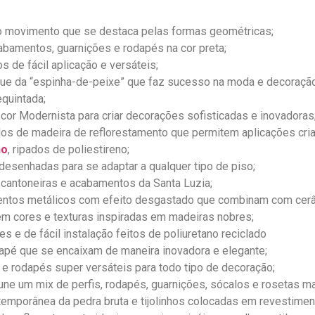
 no movimento que se destaca pelas formas geométricas;
cabamentos, guarnições e rodapés na cor preta;
os de fácil aplicação e versáteis;
ague da “espinha-de-peixe” que faz sucesso na moda e decoração
equintada;
 cor Modernista para criar decorações sofisticadas e inovadoras
ados de madeira de reflorestamento que permitem aplicações cria
no
, ripados de poliestireno;
edesenhadas para se adaptar a qualquer tipo de piso;
e cantoneiras e acabamentos da Santa Luzia;
mentos metálicos com efeito desgastado que combinam com cer
em cores e texturas inspiradas em madeiras nobres;
es e de fácil instalação feitos de poliuretano reciclado
dapé que se encaixam de maneira inovadora e elegante;
 e rodapés super versáteis para todo tipo de decoração;
une um mix de perfis, rodapés, guarnições, sócalos e rosetas m
ntemporânea da pedra bruta e tijolinhos colocadas em revestime