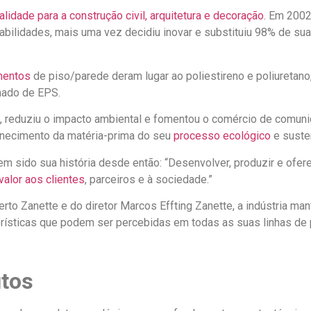
alidade para a construção civil, arquitetura e decoração
. Em 2002
ilidades, mais uma vez decidiu inovar e substituiu 98% de sua
mentos
de piso/parede deram lugar ao poliestireno e poliuretano
mado de EPS.
, reduziu o impacto ambiental e fomentou o comércio de comunid
rnecimento da matéria-prima do seu
processo ecológico
e susten
m sido sua história desde então: “Desenvolver, produzir e ofer
valor aos clientes
, parceiros e à sociedade.”
erto Zanette e do diretor Marcos Effting Zanette, a indústria 
erísticas que podem ser percebidas em todas as suas linhas de 
utos