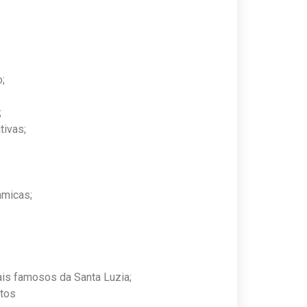
;
;
tivas;
âmicas;
ais famosos da Santa Luzia;
ntos