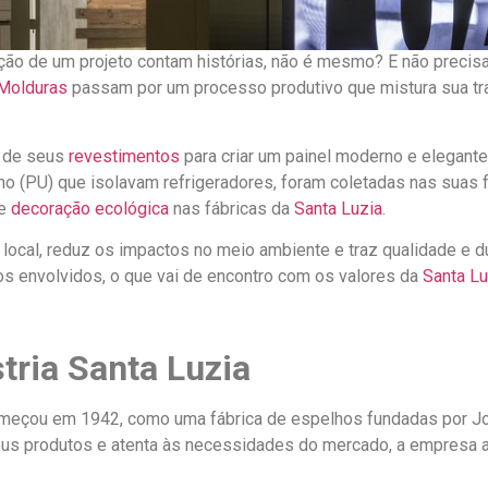
ção de um projeto contam histórias, não é mesmo? E não precisa
Molduras
passam por um processo produtivo que mistura sua tra
 de seus
revestimentos
para criar um painel moderno e elegante
ano (PU) que isolavam refrigeradores, foram coletadas nas suas
de
decoração ecológica
nas fábricas da
Santa Luzia
.
local, reduz os impactos no meio ambiente e traz qualidade e du
 os envolvidos, o que vai de encontro com os valores da
Santa Lu
stria Santa Luzia
eçou em 1942, como uma fábrica de espelhos fundadas por Joã
eus produtos e atenta às necessidades do mercado, a empresa a