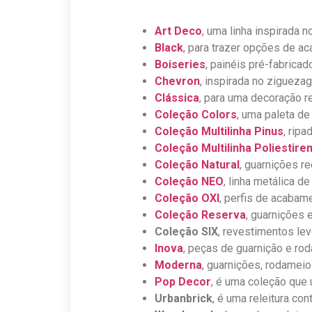
Art Deco
, uma linha inspirada
Black
, para trazer opções de a
Boiseries
, painéis pré-fabricad
Chevron
, inspirada no ziguez
Clássica
, para uma decoração r
Coleção Colors
, uma paleta de
Coleção Multilinha Pinus
, rip
Coleção Multilinha Poliestire
Coleção Natural
, guarnições r
Coleção NEO
, linha metálica d
Coleção OXI
, perfis de acaba
Coleção Reserva
, guarnições 
Coleção SIX
, revestimentos lev
Inova
, peças de guarnição e ro
Moderna
, guarnições, rodameio
Pop Decor
, é uma coleção que 
Urbanbrick
, é uma releitura co