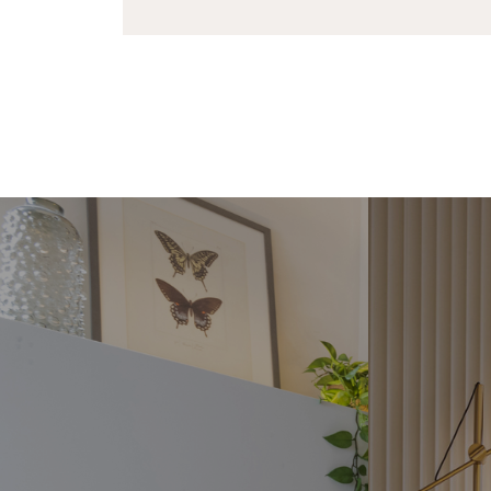
MEIA CURVA
RE
O Meia Curva é um