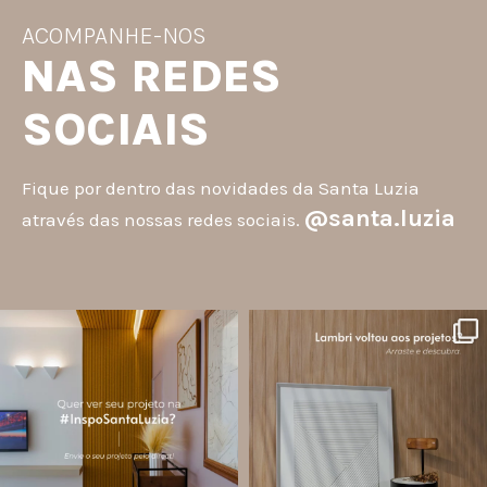
ACOMPANHE-NOS
NAS REDES
SOCIAIS
Fique por dentro das novidades da Santa Luzia
@santa.luzia
através das nossas redes sociais.
santa.luzia
santa.luzia
A #InspoSantaLuzia é um espaço
O lambri é um revestimento versátil
criado para divulgar projetos que
que pode ser usado em meia parede,
utilizam produtos Santa Luzia e
painéis decorativos e diversas
valorizar o trabalho de arquitetos,
composições para valorizar o
designers de
...
ambiente!
...
Jul 28
Jul 27
13
0
87
8