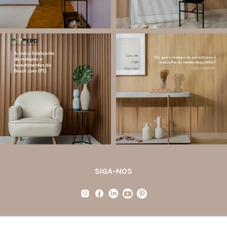
santa.luzia
santa.luzia
Você sabe o que é EPD?
Os rodapés de poliestireno
conquistaram espaço na arquitetura
A Declaração Ambiental de Produto
porque unem estética, praticidade e
(Environmental Product Declaration) é
desempenho em um único produto.
um documento internacional que
apresenta os
...
Diferente
...
Jul 21
Jul 20
35
1
31
4
SIGA-NOS