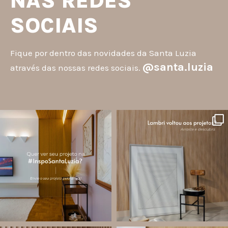
NAS REDES
SOCIAIS
Fique por dentro das novidades da Santa Luzia
@santa.luzia
através das nossas redes sociais.
santa.luzia
santa.luzia
A #InspoSantaLuzia é um espaço
O lambri é um revestimento versátil
criado para divulgar projetos que
que pode ser usado em meia parede,
utilizam produtos Santa Luzia e
painéis decorativos e diversas
valorizar o trabalho de arquitetos,
composições para valorizar o
designers de
...
ambiente!
...
Jul 28
Jul 27
13
0
87
8