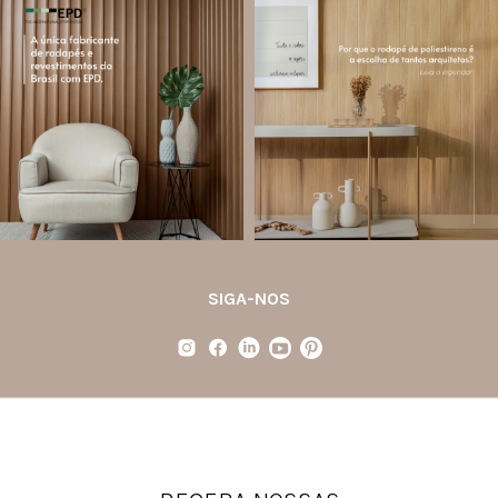
santa.luzia
santa.luzia
Você sabe o que é EPD?
Os rodapés de poliestireno
conquistaram espaço na arquitetura
A Declaração Ambiental de Produto
porque unem estética, praticidade e
(Environmental Product Declaration) é
desempenho em um único produto.
um documento internacional que
apresenta os
...
Diferente
...
Jul 21
Jul 20
35
1
31
4
SIGA-NOS