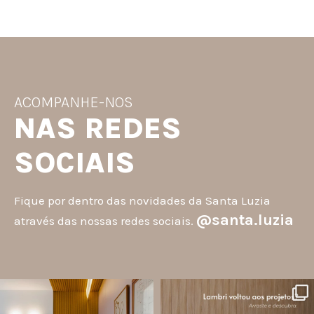
ACOMPANHE-NOS
NAS REDES
SOCIAIS
Fique por dentro das novidades da Santa Luzia
@santa.luzia
através das nossas redes sociais.
santa.luzia
santa.luzia
A #InspoSantaLuzia é um espaço
O lambri é um revestimento versátil