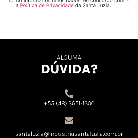
Ao informar os meus dados, eu concordo com
*
a
Política de Privacidade
da Santa Luzia.
ALGUMA
DÚVIDA?
+55 (48) 3651-1300
santaluzia@industriasantaluzia.com.br