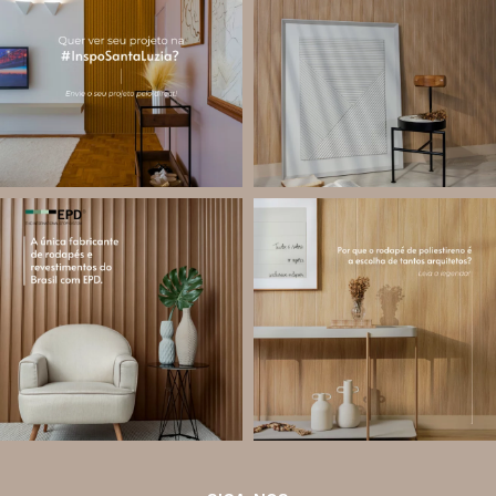
criado para divulgar projetos que
que pode ser usado em meia parede,
utilizam produtos Santa Luzia e
painéis decorativos e diversas
valorizar o trabalho de arquitetos,
composições para valorizar o
designers de
...
ambiente!
...
Jul 28
Jul 27
12
0
82
8
santa.luzia
santa.luzia
Você sabe o que é EPD?
Os rodapés de poliestireno
conquistaram espaço na arquitetura
A Declaração Ambiental de Produto
porque unem estética, praticidade e
(Environmental Product Declaration) é
desempenho em um único produto.
um documento internacional que
apresenta os
...
Diferente
...
Jul 21
Jul 20
35
1
31
4