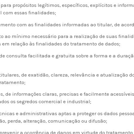
ara propósitos legítimos, específicos, explícitos e inform
l com essas finalidades;
mento com as finalidades informadas ao titular, de acor
o ao mínimo necessário para a realização de suas final
s em relação às finalidades do tratamento de dados;
, de consulta facilitada e gratuita sobre a forma e a dura
titulares, de exatidão, clareza, relevância e atualização
tratamento;
es, de informações claras, precisas e facilmente acessívei
dos os segredos comercial e industrial;
cnicas e administrativas aptas a proteger os dados pessoa
ção, perda, alteração, comunicação ou difusão;
revenir a ocorrência de danos em virtude do tratamento 