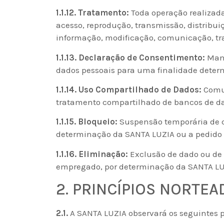
1.1.12. Tratamento:
Toda operação realizada 
acesso, reprodução, transmissão, distrib
informação, modificação, comunicação, tra
1.1.13. Declaração de Consentimento:
Mani
dados pessoais para uma finalidade deter
1.1.14. Uso Compartilhado de Dados:
Comun
tratamento compartilhado de bancos de dad
1.1.15. Bloqueio:
Suspensão temporária de q
determinação da SANTA LUZIA ou a pedido 
1.1.16. Eliminação:
Exclusão de dado ou de
empregado, por determinação da SANTA LUZ
2. PRINCÍPIOS NORTE
2.1.
A SANTA LUZIA observará os seguintes p