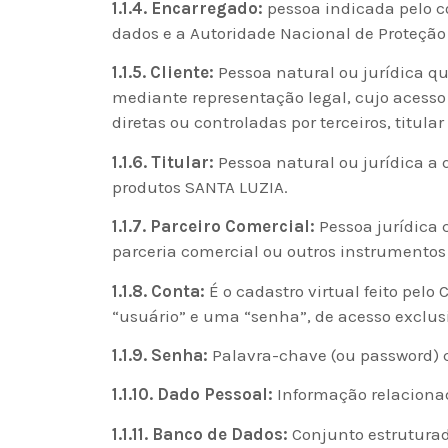
1.1.4. Encarregado:
pessoa indicada pelo co
dados e a Autoridade Nacional de Proteção
1.1.5. Cliente:
Pessoa natural ou jurídica q
mediante representação legal, cujo acesso
diretas ou controladas por terceiros, titula
1.1.6. Titular:
Pessoa natural ou jurídica a 
produtos SANTA LUZIA.
1.1.7. Parceiro Comercial:
Pessoa jurídica 
parceria comercial ou outros instrumentos 
1.1.8. Conta:
É o cadastro virtual feito pel
“usuário” e uma “senha”, de acesso exclusi
1.1.9. Senha:
Palavra-chave (ou password) c
1.1.10. Dado Pessoal:
Informação relacionad
1.1.11. Banco de Dados:
Conjunto estruturado