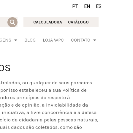
PT
EN
ES
CALCULADORA
CATÁLOGO
AGENS
BLOG
LOJA WPC
CONTATO
OS
roladas, ou qualquer de seus parceiros
or isso estabeleceu a sua Política de
do os princípios do respeito à
ção e de opinião, a inviolabilidade da
niciativa, a livre concorrência e a defesa
cício da cidadania pelas pessoas naturais,
uais dados são coletados, como são