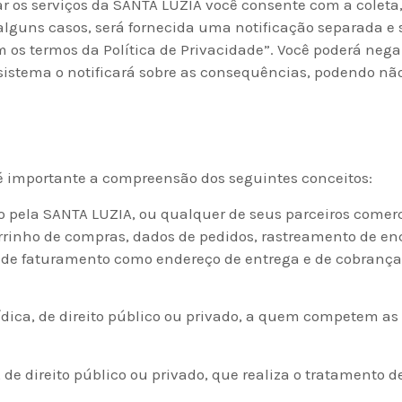
ar os serviços da SANTA LUZIA você consente com a coleta
 alguns casos, será fornecida uma notificação separada e 
om os termos da Política de Privacidade”. Você poderá neg
sistema o notificará sobre as consequências, podendo não
, é importante a compreensão dos seguintes conceitos:
o pela SANTA LUZIA, ou qualquer de seus parceiros comerci
rrinho de compras, dados de pedidos, rastreamento de e
 de faturamento como endereço de entrega e de cobrança
ídica, de direito público ou privado, a quem competem as
 de direito público ou privado, que realiza o tratamento