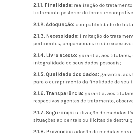
2.1.1. Finalidade:
realização do tratamento p
tratamento posterior de forma incompatíve
2.1.2. Adequação:
compatibilidade do trata
2.1.3. Necessidade:
limitação do tratament
pertinentes, proporcionais e não excessivo
2.1.4. Livre acesso:
garantia, aos titulares
integralidade de seus dados pessoais;
2.1.5. Qualidade dos dados:
garantia, aos 
para o cumprimento da finalidade de seu 
2.1.6. Transparência:
garantia, aos titular
respectivos agentes de tratamento, observa
2.1.7. Segurança:
utilização de medidas té
situações acidentais ou ilícitas de destrui
2.1.8. Prevenção:
adoção de medidas para p