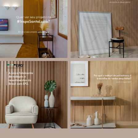
A #InspoSantaLuzia é um espaço
O lambri é um revestimento versátil
criado para divulgar projetos que
que pode ser usado em meia parede,
utilizam produtos Santa Luzia e
painéis decorativos e diversas
valorizar o trabalho de arquitetos,
composições para valorizar o
designers de
...
ambiente!
...
Jul 28
Jul 27
13
0
86
8
santa.luzia
santa.luzia
Você sabe o que é EPD?
Os rodapés de poliestireno
conquistaram espaço na arquitetura
A Declaração Ambiental de Produto
porque unem estética, praticidade e
(Environmental Product Declaration) é
desempenho em um único produto.
um documento internacional que
apresenta os
...
Diferente
...
Jul 21
Jul 20
35
1
31
4