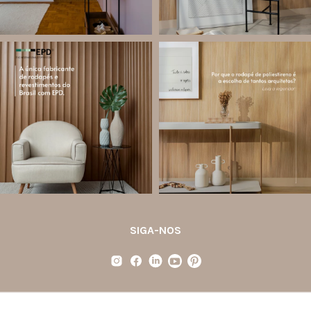
santa.luzia
santa.luzia
Você sabe o que é EPD?
Os rodapés de poliestireno
conquistaram espaço na arquitetura
A Declaração Ambiental de Produto
porque unem estética, praticidade e
(Environmental Product Declaration) é
desempenho em um único produto.
um documento internacional que
apresenta os
...
Diferente
...
Jul 21
Jul 20
35
1
31
4
SIGA-NOS