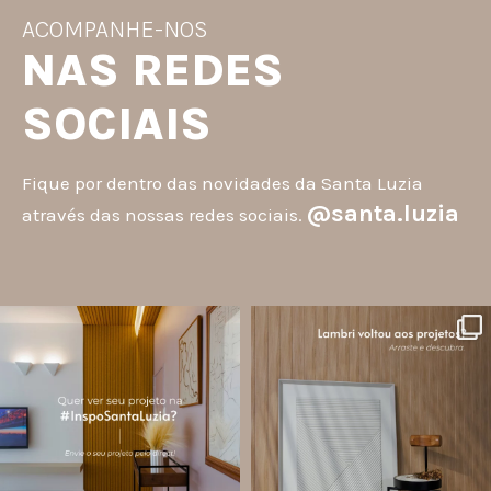
ACOMPANHE-NOS
NAS REDES
SOCIAIS
Fique por dentro das novidades da Santa Luzia
@santa.luzia
através das nossas redes sociais.
santa.luzia
santa.luzia
A #InspoSantaLuzia é um espaço
O lambri é um revestimento versátil
criado para divulgar projetos que
que pode ser usado em meia parede,
utilizam produtos Santa Luzia e
painéis decorativos e diversas
valorizar o trabalho de arquitetos,
composições para valorizar o
designers de
...
ambiente!
...
Jul 28
Jul 27
13
0
87
8