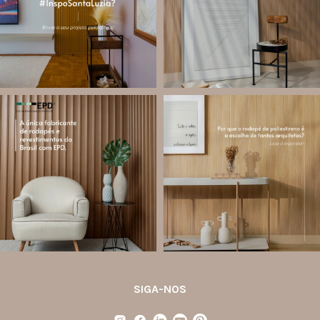
...
Jul 28
Jul 27
13
0
86
8
santa.luzia
santa.luzia
Você sabe o que é EPD?
Os rodapés de poliestireno
conquistaram espaço na arquitetura
A Declaração Ambiental de Produto
porque unem estética, praticidade e
(Environmental Product Declaration) é
desempenho em um único produto.
um documento internacional que
apresenta os
...
Diferente
...
Jul 21
Jul 20
35
1
31
4
SIGA-NOS