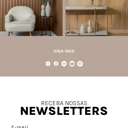
apresenta os
...
Diferente
...
Jul 21
Jul 20
35
1
31
4
SIGA-NOS
RECEBA NOSSAS
NEWSLETTERS