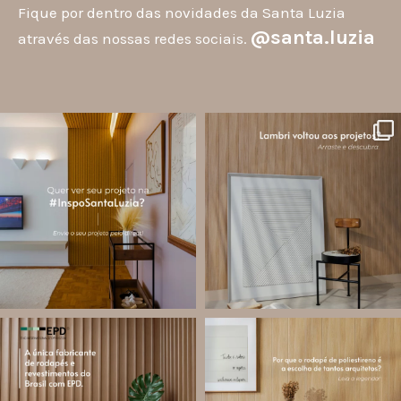
Fique por dentro das novidades da Santa Luzia
@santa.luzia
através das nossas redes sociais.
santa.luzia
santa.luzia
A #InspoSantaLuzia é um espaço
O lambri é um revestimento versátil
criado para divulgar projetos que
que pode ser usado em meia parede,
utilizam produtos Santa Luzia e
painéis decorativos e diversas
valorizar o trabalho de arquitetos,
composições para valorizar o
designers de
...
ambiente!
...
Jul 28
Jul 27
12
0
82
8
santa.luzia
santa.luzia
Você sabe o que é EPD?
Os rodapés de poliestireno
conquistaram espaço na arquitetura
A Declaração Ambiental de Produto
porque unem estética, praticidade e
(Environmental Product Declaration) é
desempenho em um único produto.
um documento internacional que