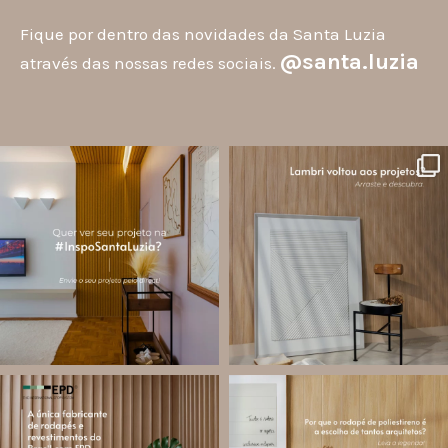
Fique por dentro das novidades da Santa Luzia
@santa.luzia
através das nossas redes sociais.
santa.luzia
santa.luzia
A #InspoSantaLuzia é um espaço
O lambri é um revestimento versátil
criado para divulgar projetos que
que pode ser usado em meia parede,
utilizam produtos Santa Luzia e
painéis decorativos e diversas
valorizar o trabalho de arquitetos,
composições para valorizar o
designers de
...
ambiente!
...
Jul 28
Jul 27
13
0
87
8
santa.luzia
santa.luzia
Você sabe o que é EPD?
Os rodapés de poliestireno
conquistaram espaço na arquitetura
A Declaração Ambiental de Produto
porque unem estética, praticidade e