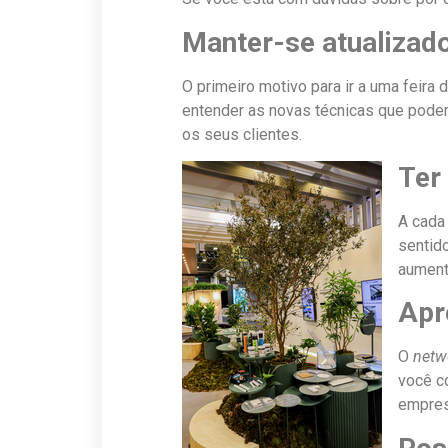
Manter-se atualizad
O primeiro motivo para ir a uma feira
entender as novas técnicas que pode
os seus clientes.
Ter
A cada
sentido
aument
Apr
O
netw
você c
empres