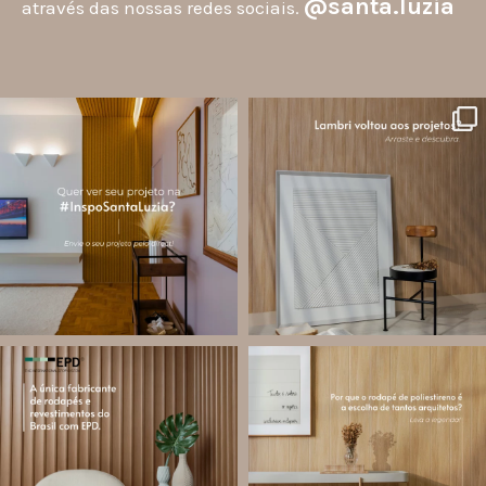
@santa.luzia
através das nossas redes sociais.
santa.luzia
santa.luzia
A #InspoSantaLuzia é um espaço
O lambri é um revestimento versátil
criado para divulgar projetos que
que pode ser usado em meia parede,
utilizam produtos Santa Luzia e
painéis decorativos e diversas
valorizar o trabalho de arquitetos,
composições para valorizar o
designers de
...
ambiente!
...
Jul 28
Jul 27
13
0
86
8
santa.luzia
santa.luzia
Você sabe o que é EPD?
Os rodapés de poliestireno
conquistaram espaço na arquitetura
A Declaração Ambiental de Produto
porque unem estética, praticidade e
(Environmental Product Declaration) é
desempenho em um único produto.
um documento internacional que
apresenta os
...
Diferente
...