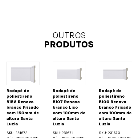
OUTROS
PRODUTOS
Rodapé de
Rodapé de
no
poliestireno
poliestireno
va
B107 Renova
B106 Renova
isado
branco Liso
branco Frisado
Rodapé d
m de
com 100mm de
com 100mm de
poliestire
ta
altura Santa
altura Santa
B77 Reno
Luzia
Luzia
branco Li
SKU: 231671
SKU: 231670
com 70m