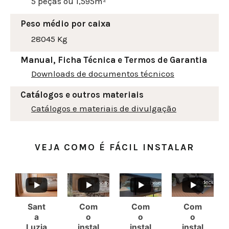
5 peças ou 1,595m²
Peso médio por caixa
28045 Kg
Manual, Ficha Técnica e Termos de Garantia
Downloads de documentos técnicos
Catálogos e outros materiais
Catálogos e materiais de divulgação
VEJA COMO É FÁCIL INSTALAR
Sant
Com
Com
Com
a
o
o
o
Luzia
instal
instal
instal