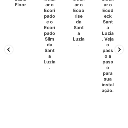
Floor
ar o
ar o
ar o
Ecori
Ecob
Ecod
pado
rise
eck
e o
da
Sant
Ecori
Sant
a
pado
a
Luzia
Slim
Luzia
. Veja
da
.
o
Sant
pass
a
o a
Luzia
pass
.
o
para
sua
instal
ação.