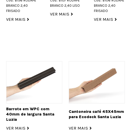
ODAPE
Cód.: B107 RODAPE
Cód.: B106 RODAPE
altura San
0
BRANCO 2,40 LISO
BRANCO 2,40
Luzia
FRISADO
VER MAIS
SKU: 231668
VER MAIS
Cód.: B77 R
BRANCO 2,40
VER MAIS
Barrote em WPC com
Cantoneira café 45X45mm
40mm de largura Santa
para Ecodeck Santa Luzia
Luzia
VER MAIS
VER MAIS