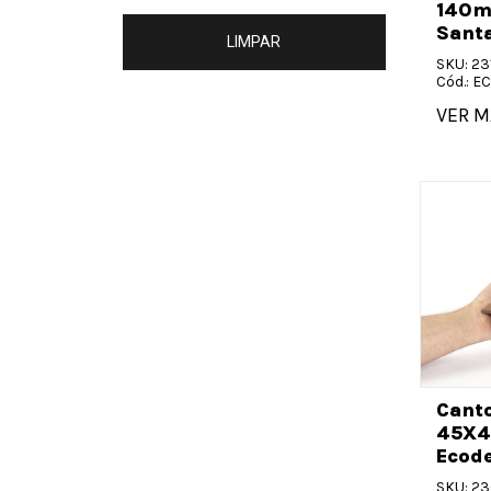
140m
Santa
LIMPAR
SKU: 23
Cód.: 
VER M
Canto
45X4
Ecode
SKU: 2