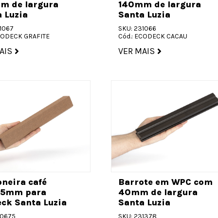
m de largura
140mm de largura
 Luzia
Santa Luzia
1067
SKU: 231066
ECODECK GRAFITE
Cód.: ECODECK CACAU
AIS
VER MAIS
neira café
Barrote em WPC com
5mm para
40mm de largura
ck Santa Luzia
Santa Luzia
30675
SKU: 231378