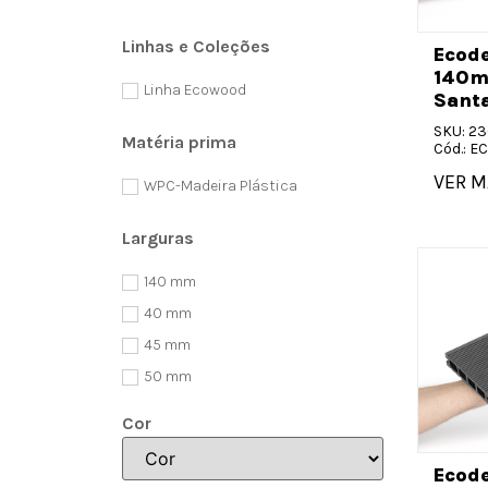
Linhas e Coleções
Ecod
140m
Linha Ecowood
Santa
SKU: 2
Matéria prima
Cód.: 
VER M
WPC-Madeira Plástica
Larguras
140
40
45
50
Cor
Ecode