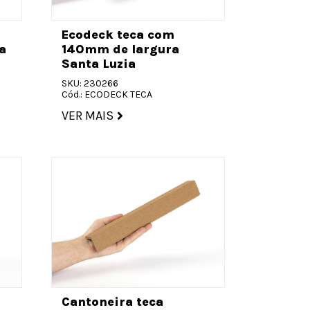
Ecodeck teca com
a
140mm de largura
Santa Luzia
SKU: 230266
Cód.: ECODECK TECA
VER MAIS
Cantoneira teca