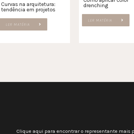
Como aplicar color
Curvas na arquitetura:
drenching
tendência em projetos
LER MATÉRIA
LER MATÉRIA
Clique aqui para encontrar o representante mais 