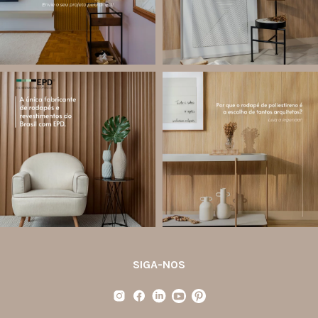
Jul 27
12
0
82
8
santa.luzia
santa.luzia
Você sabe o que é EPD?
Os rodapés de poliestireno
conquistaram espaço na arquitetura
A Declaração Ambiental de Produto
porque unem estética, praticidade e
(Environmental Product Declaration) é
desempenho em um único produto.
um documento internacional que
apresenta os
...
Diferente
...
Jul 21
Jul 20
35
1
31
4
SIGA-NOS