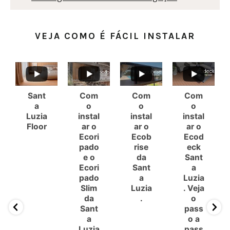
VEJA COMO É FÁCIL INSTALAR
Sant
Com
Com
Com
a
o
o
o
Luzia
instal
instal
instal
Floor
ar o
ar o
ar o
Ecori
Ecob
Ecod
pado
rise
eck
e o
da
Sant
Ecori
Sant
a
pado
a
Luzia
Slim
Luzia
. Veja
da
.
o
Sant
pass
a
o a
Luzia
pass