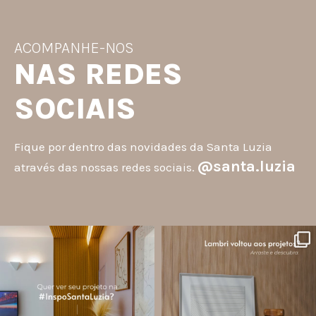
ACOMPANHE-NOS
NAS REDES
SOCIAIS
Fique por dentro das novidades da Santa Luzia
@santa.luzia
através das nossas redes sociais.
santa.luzia
santa.luzia
A #InspoSantaLuzia é um espaço
O lambri é um revestimento versátil
criado para divulgar projetos que
que pode ser usado em meia parede,
utilizam produtos Santa Luzia e
painéis decorativos e diversas
valorizar o trabalho de arquitetos,
composições para valorizar o
designers de
...
ambiente!
...
Jul 28