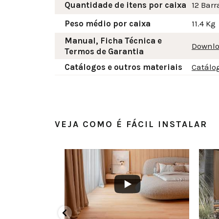
Quantidade de itens por caixa
12 Barr
Peso médio por caixa
11.4 Kg
Manual, Ficha Técnica e
Downlo
Termos de Garantia
Catálogos e outros materiais
Catálo
VEJA COMO É FÁCIL INSTALAR
BMzlBQzQzRjQ0QkQy
FMEQ3NjNWMllmTkdRR2NMQ3VOdXdvUy4zMUEyMkQwOTk0NTg4MDgw
YouTube Video UEx3ZXlpVS1YZl9FMEQ3NjNWMllmTkdRR2NMQ
YouTube Video UEx