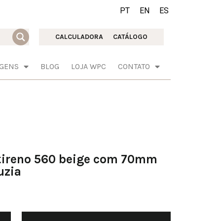
PT
EN
ES
CALCULADORA
CATÁLOGO
AGENS
BLOG
LOJA WPC
CONTATO
stireno 560 beige com 70mm
uzia