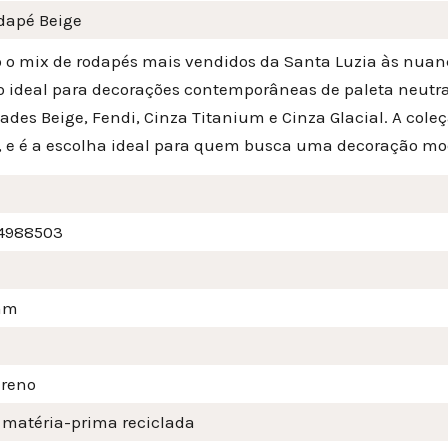
dapé Beige
 o mix de rodapés mais vendidos da Santa Luzia às nuanc
o ideal para decorações contemporâneas de paleta neu
ades Beige, Fendi, Cinza Titanium e Cinza Glacial. A cole
a, e é a escolha ideal para quem busca uma decoração mod
4988503
mm
ireno
 matéria-prima reciclada