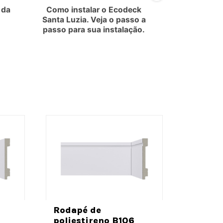
 da
Como instalar o Ecodeck
Como 
Santa Luzia. Veja o passo a
revestimen
passo para sua instalação.
San
Rodapé
polies
Rodapé de
Renova
poliestireno B106