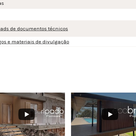
as
ads de documentos técnicos
gos e materiais de divulgação
3VOdXdvUy4wMTYxQzVBRDI1NEVDQUZE
3ZXlpVS1YZl9FMEQ3NjNWMllmTkdRR2NMQ3VOdXdvUy4wNEU1MTI4NkZ
YouTube Video UEx3ZXlpVS1YZl9FMEQ3NjNW
YouT