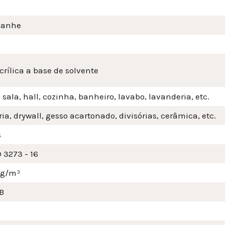
anhe
o
crílica a base de solvente
 sala, hall, cozinha, banheiro, lavabo, lavanderia, etc.
ia, drywall, gesso acartonado, divisórias, cerâmica, etc.
s
 3273 - 16
mg/m³
B