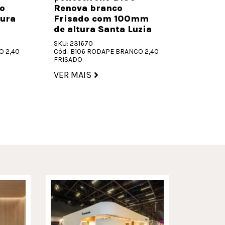
com 70
o
Renova branco
Santa 
ura
Frisado com 100mm
de altura Santa Luzia
SKU: 2316
Cód.: B7
SKU: 231670
LISO
O 2,40
Cód.: B106 RODAPE BRANCO 2,40
FRISADO
VER MA
VER MAIS