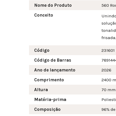
Nome do Produto
560 Ro
Conceito
Unindo
soluçã
tonalid
frisad
Código
231601
Código de Barras
789144
Ano de lançamento
2026
Comprimento
2400 
Altura
70
mm
Matéria-prima
Poliest
Composição
96% de