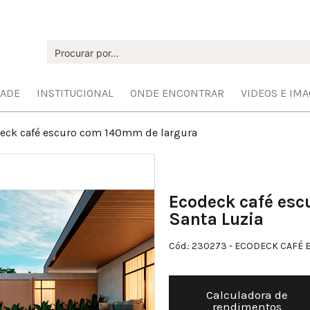
DADE
INSTITUCIONAL
ONDE ENCONTRAR
VIDEOS E IM
eck café escuro com 140mm de largura
Ecodeck café esc
Santa Luzia
Cód.: 230273
- ECODECK CAFÉ 
Calculadora de
rendimentos