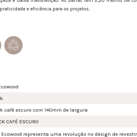
 limpeza e baixa manutenção. As barras têm 2,20 metros de 
raticidade e eficiência para os projetos.
Ecowood
ck
k café escuro com 140mm de largura
CK CAFÉ ESCURO
a Ecowood representa uma revolução no design de revesti