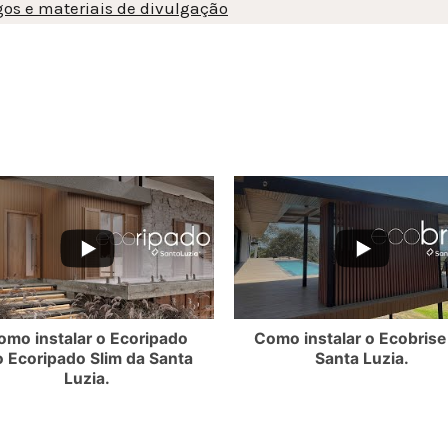
gos e materiais de divulgação
Você já baixou nos
3VOdXdvUy4wMTYxQzVBRDI1NEVDQUZE
3ZXlpVS1YZl9FMEQ3NjNWMllmTkdRR2NMQ3VOdXdvUy4wNEU1MTI4NkZ
YouTube Video UEx3ZXlpVS1YZl9FMEQ3NjNW
YouT
catálogos?
Clique no link abaixo e encont
catálogos digitais, manuais, f
termos de garantia de todos o
Luzia.
omo instalar o Ecoripado
Como instalar o Ecobrise
o Ecoripado Slim da Santa
Santa Luzia.
Conteúdo digital
Luzia.