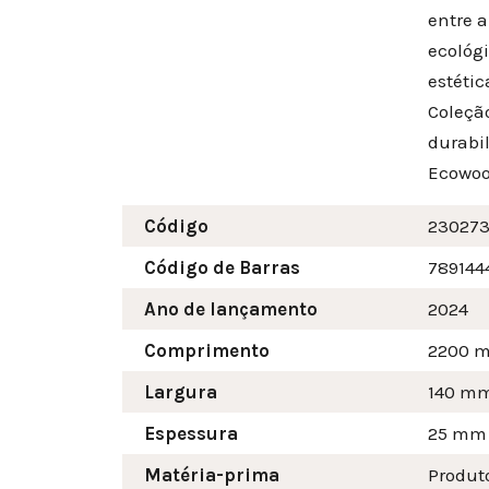
entre 
ecológ
estéti
Coleçã
durabi
Ecowoo
Código
23027
Código de Barras
789144
Ano de lançamento
2024
Comprimento
2200 
Largura
140
m
Espessura
25 mm
Matéria-prima
Produt