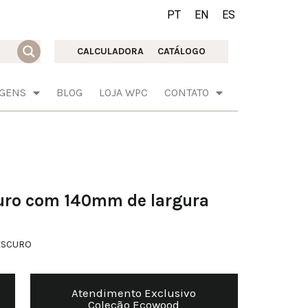
PT
EN
ES
CALCULADORA
CATÁLOGO
AGENS
BLOG
LOJA WPC
CONTATO
uro com 140mm de largura
ESCURO
Atendimento Exclusivo
Coleção Ecowood