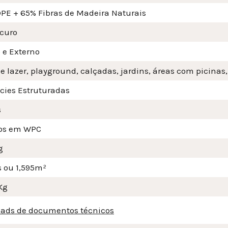
PE + 65% Fibras de Madeira Naturais
scuro
 e Externo
e lazer, playground, calçadas, jardins, áreas com picinas
ícies Estruturadas
s
os em WPC
g
s ou 1,595m²
Kg
ads de documentos técnicos