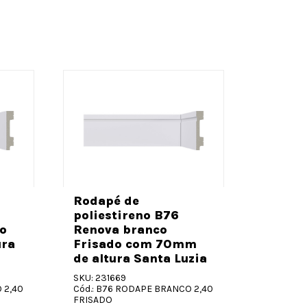
Guarni
polies
Rodapé de
branca
poliestireno B76
(Massa
o
Renova branco
70mm d
ura
Frisado com 70mm
Santa 
de altura Santa Luzia
SKU: 240
SKU: 231669
Cód.: B74
 2,40
Cód.: B76 RODAPE BRANCO 2,40
FRISADO