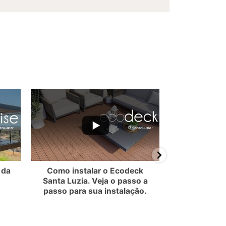
sos
EMzVBN0JF
MllmTkdRR2NMQ3VOdXdvUy5CQkEwRDA0MDkwNUM2MDY1
ube Video UEx3ZXlpVS1YZl9FMEQ3NjNWMllmTkdRR2NMQ3VOdXdvU
YouTube Video UEx3ZXlpVS1Y
re nossos
ichas técnicas e
s produtos Santa
 da
Como instalar o Ecodeck
Como 
Santa Luzia. Veja o passo a
revestimen
passo para sua instalação.
San