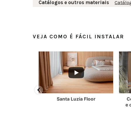
Catálogos e outros materiais
Catálo
VEJA COMO É FÁCIL INSTALAR
BMzlBQzQzRjQ0QkQy
FMEQ3NjNWMllmTkdRR2NMQ3VOdXdvUy4zMUEyMkQwOTk0NTg4MDgw
YouTube Video UEx3ZXlpVS1YZl9FMEQ3NjNWMllmTkdRR2NMQ
YouTube Video UEx
ossui oito
Santa Luzia Floor
C
és e quatro
e 
uarnições.