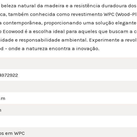
a beleza natural da madeira e a resistência duradoura do
ica, também conhecida como revestimento WPC (Wood-Plas
ca contemporânea, proporcionando uma solução elegante 
o Ecowood é a escolha ideal para aqueles que buscam a c
lidade e responsabilidade ambiental. Experimente a revo
d – onde a natureza encontra a inovação.
3
4972922
mm
m
os em WPC