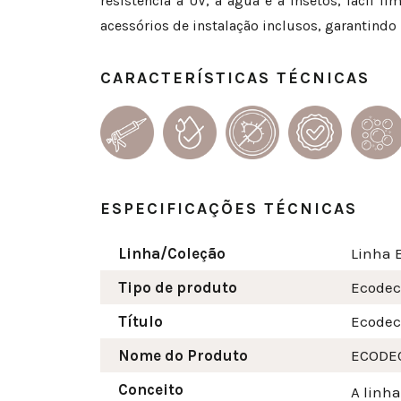
resistência a UV, à água e a insetos, fácil
acessórios de instalação inclusos, garantindo p
CARACTERÍSTICAS TÉCNICAS
ESPECIFICAÇÕES TÉCNICAS
Linha/Coleção
Linha 
Tipo de produto
Ecode
Título
Ecodec
Nome do Produto
ECODE
Conceito
A linh