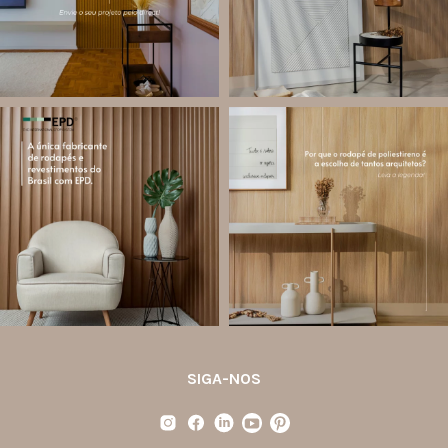
Jul 27
12
0
84
8
santa.luzia
santa.luzia
Você sabe o que é EPD?
Os rodapés de poliestireno
conquistaram espaço na arquitetura
A Declaração Ambiental de Produto
porque unem estética, praticidade e
(Environmental Product Declaration) é
desempenho em um único produto.
um documento internacional que
apresenta os
...
Diferente
...
Jul 21
Jul 20
35
1
31
4
SIGA-NOS