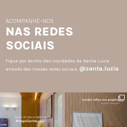
ACOMPANHE-NOS
NAS REDES
SOCIAIS
Fique por dentro das novidades da Santa Luzia
@santa.luzia
através das nossas redes sociais.
santa.luzia
santa.luzia
A #InspoSantaLuzia é um espaço
O lambri é um revestimento versátil
criado para divulgar projetos que
que pode ser usado em meia parede,
utilizam produtos Santa Luzia e
painéis decorativos e diversas
valorizar o trabalho de arquitetos,
composições para valorizar o
designers de
...
ambiente!
...
Jul 28