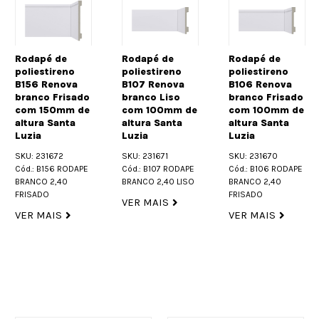
Rodapé de
Rodapé de
poliestireno
poliestireno
B107 Renova
B106 Renova
ado
branco Liso
branco Frisado
Rodapé de
de
com 100mm de
com 100mm de
poliestireno
altura Santa
altura Santa
B77 Renova
Luzia
Luzia
branco Liso
SKU: 231671
SKU: 231670
com 70mm 
APE
Cód.: B107 RODAPE
Cód.: B106 RODAPE
altura Santa
BRANCO 2,40 LISO
BRANCO 2,40
Luzia
FRISADO
VER MAIS
SKU: 231668
VER MAIS
Cód.: B77 RODA
BRANCO 2,40 L
VER MAIS