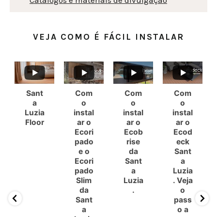
Catálogos e materiais de divulgação
VEJA COMO É FÁCIL INSTALAR
Sant
Com
Com
Com
a
o
o
o
Luzia
instal
instal
instal
Floor
ar o
ar o
ar o
Ecori
Ecob
Ecod
pado
rise
eck
e o
da
Sant
Ecori
Sant
a
pado
a
Luzia
Slim
Luzia
. Veja
da
.
o
Sant
pass
a
o a