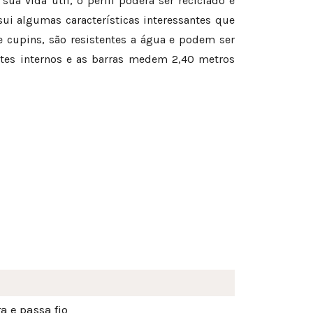
a vida útil, o perfil poderá ser reciclado e
i algumas características interessantes que
 cupins, são resistentes a água e podem ser
tes internos e as barras medem 2,40 metros
a e passa fio