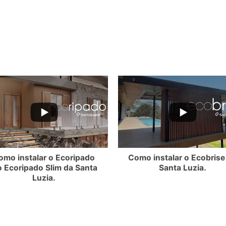
3VOdXdvUy4wMTYxQzVBRDI1NEVDQUZE
3ZXlpVS1YZl9FMEQ3NjNWMllmTkdRR2NMQ3VOdXdvUy4wNEU1MTI4NkZ
YouTube Video UEx3ZXlpVS1YZl9FMEQ3NjNW
YouT
omo instalar o Ecoripado
Como instalar o Ecobrise
o Ecoripado Slim da Santa
Santa Luzia.
Luzia.