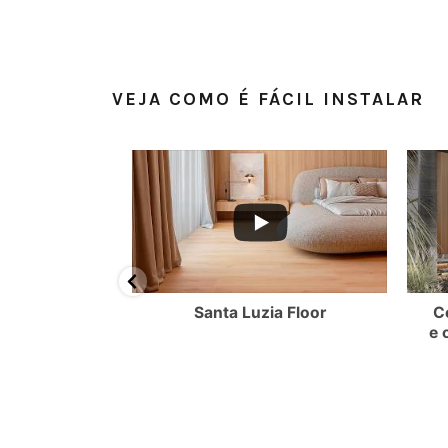
VEJA COMO É FÁCIL INSTALAR
BMzlBQzQzRjQ0QkQy
FMEQ3NjNWMllmTkdRR2NMQ3VOdXdvUy4zMUEyMkQwOTk0NTg4MDgw
YouTube Video UEx3ZXlpVS1YZl9FMEQ3NjNWMllmTkdRR2NMQ
YouTube Video UEx
ossui oito
Santa Luzia Floor
C
és e quatro
e 
uarnições.