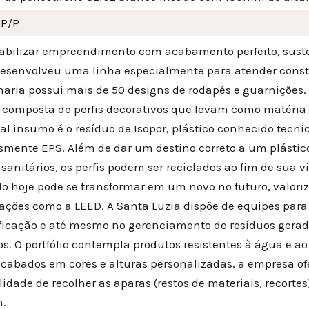
RP/P
iabilizar empreendimento com acabamento perfeito, suste
desenvolveu uma linha especialmente para atender constr
aria possui mais de 50 designs de rodapés e guarnições. 
é composta de perfis decorativos que levam como matéria-
pal insumo é o resíduo de Isopor, plástico conhecido tec
smente EPS. Além de dar um destino correto a um plástico
 sanitários, os perfis podem ser reciclados ao fim de sua v
do hoje pode se transformar em um novo no futuro, valo
cações como a LEED. A Santa Luzia dispõe de equipes para
ficação e até mesmo no gerenciamento de resíduos gerado
os. O portfólio contempla produtos resistentes à água e 
 acabados em cores e alturas personalizadas, a empresa 
lidade de recolher as aparas (restos de materiais, recort
.