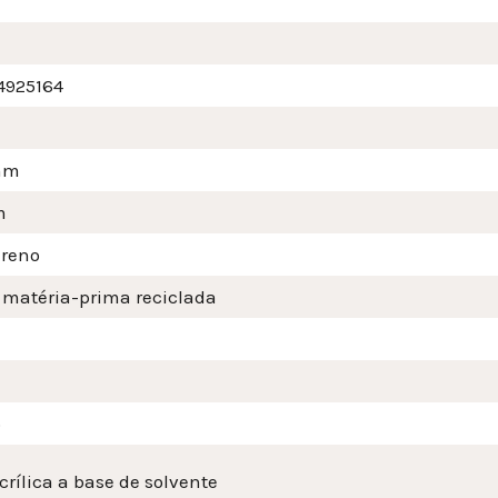
4925164
mm
m
ireno
 matéria-prima reciclada
o
crílica a base de solvente