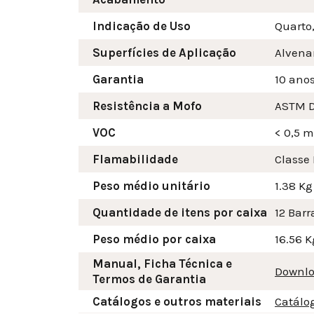
Indicação de Uso
Quarto,
Superfícies de Aplicação
Alvenar
Garantia
10 ano
Resistência a Mofo
ASTM D
VOC
< 0,5 
Flamabilidade
Classe 
Peso médio unitário
1.38 Kg
Quantidade de itens por caixa
12 Barr
Peso médio por caixa
16.56 K
Manual, Ficha Técnica e
Downlo
Termos de Garantia
Catálogos e outros materiais
Catálo