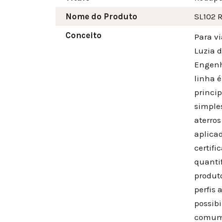
Nome do Produto
SL102 
Conceito
Para v
Luzia 
Engenh
linha 
princi
simple
aterros
aplica
certifi
quanti
produt
perfis
possibi
comum