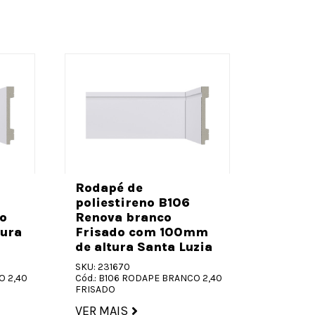
Rodapé
polies
Rodapé de
Renova
poliestireno B106
com 70
o
Renova branco
Santa 
ura
Frisado com 100mm
de altura Santa Luzia
SKU: 2316
Cód.: B7
SKU: 231670
LISO
O 2,40
Cód.: B106 RODAPE BRANCO 2,40
FRISADO
VER MA
VER MAIS