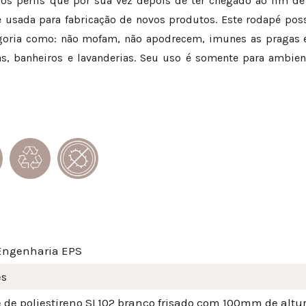
s perfis que por sua vez depois de ter chegado ao fim de su
usada para fabricação de novos produtos. Este rodapé possu
goria como: não mofam, não apodrecem, imunes as pragas e
 banheiros e lavanderias. Seu uso é somente para ambien
Engenharia EPS
és
 de poliestireno SL102 branco frisado com 100mm de altur