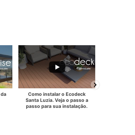
EMzVBN0JF
MllmTkdRR2NMQ3VOdXdvUy5CQkEwRDA0MDkwNUM2MDY1
ube Video UEx3ZXlpVS1YZl9FMEQ3NjNWMllmTkdRR2NMQ3VOdXdvU
YouTube Video UEx3ZXlpVS1Y
 da
Como instalar o Ecodeck
Como 
Santa Luzia. Veja o passo a
revestimen
passo para sua instalação.
San