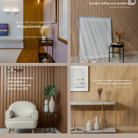
santa.luzia
santa.luzia
A #InspoSantaLuzia é um espaço
O lambri é um revestimento versátil
criado para divulgar projetos que
que pode ser usado em meia parede,
utilizam produtos Santa Luzia e
painéis decorativos e diversas
valorizar o trabalho de arquitetos,
composições para valorizar o
designers de
...
ambiente!
...
Jul 28
Jul 27
13
0
87
8
santa.luzia
santa.luzia
Você sabe o que é EPD?
Os rodapés de poliestireno
conquistaram espaço na arquitetura
A Declaração Ambiental de Produto
porque unem estética, praticidade e
(Environmental Product Declaration) é
desempenho em um único produto.
um documento internacional que
apresenta os
...
Diferente
...
Jul 21
Jul 20
35
1
31
4