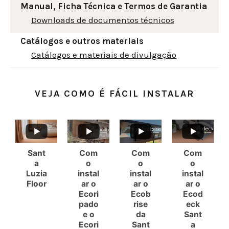
Manual, Ficha Técnica e Termos de Garantia
Downloads de documentos técnicos
Catálogos e outros materiais
Catálogos e materiais de divulgação
VEJA COMO É FÁCIL INSTALAR
Sant
Com
Com
Com
a
o
o
o
Luzia
instal
instal
instal
Floor
ar o
ar o
ar o
Ecori
Ecob
Ecod
pado
rise
eck
e o
da
Sant
Ecori
Sant
a