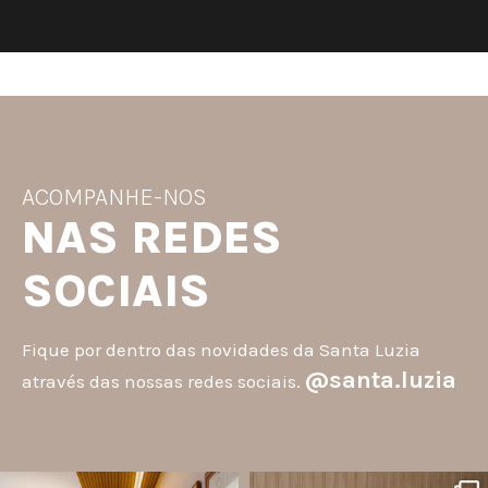
ACOMPANHE-NOS
NAS REDES
SOCIAIS
Fique por dentro das novidades da Santa Luzia
@santa.luzia
através das nossas redes sociais.