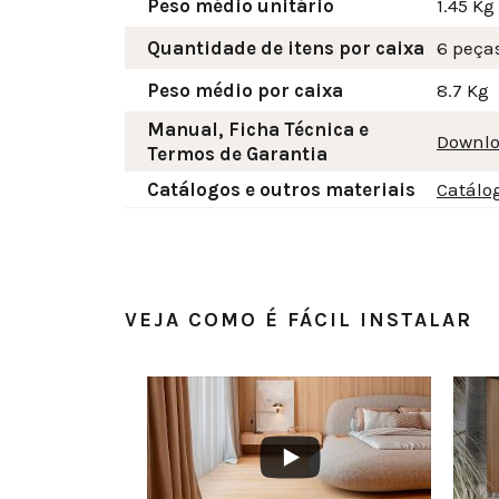
Peso médio unitário
1.45 Kg
Quantidade de itens por caixa
6 peça
Peso médio por caixa
8.7 Kg
Manual, Ficha Técnica e
Downlo
Termos de Garantia
Catálogos e outros materiais
Catálo
VEJA COMO É FÁCIL INSTALAR
BMzlBQzQzRjQ0QkQy
FMEQ3NjNWMllmTkdRR2NMQ3VOdXdvUy4zMUEyMkQwOTk0NTg4MDgw
YouTube Video UEx3ZXlpVS1YZl9FMEQ3NjNWMllmTkdRR2NMQ
YouTube Video UEx