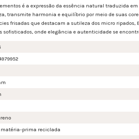
lementos é a expressão da essência natural traduzida em
za, transmite harmonia e equilíbrio por meio de suas co
cies frisadas que destacam a sutileza dos micro ripados,
s sofisticados, onde elegância e autenticidade se encont
6
4979952
mm
m
ireno
 matéria-prima reciclada