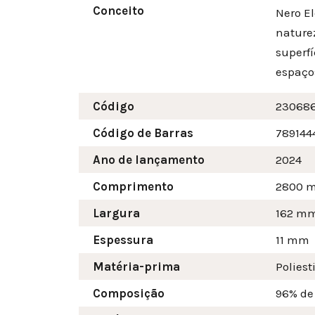
Conceito
Nero E
nature
superfí
espaço
Código
23068
Código de Barras
789144
Ano de lançamento
2024
Comprimento
2800 
Largura
162
m
Espessura
11 mm
Matéria-prima
Poliest
Composição
96% de