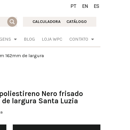
PT
EN
ES
CALCULADORA
CATÁLOGO
AGENS
BLOG
LOJA WPC
CONTATO
com 162mm de largura
oliestireno Nero frisado
de largura Santa Luzia
ia