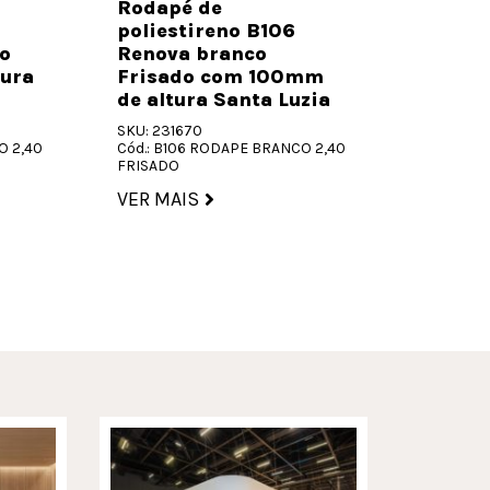
polies
Rodapé de
Renova
poliestireno B106
com 70
o
Renova branco
Santa 
ura
Frisado com 100mm
de altura Santa Luzia
SKU: 2316
Cód.: B7
SKU: 231670
LISO
O 2,40
Cód.: B106 RODAPE BRANCO 2,40
FRISADO
VER MA
VER MAIS