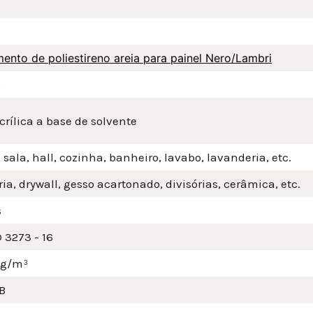
nto de poliestireno areia para painel Nero/Lambri
o
crílica a base de solvente
 sala, hall, cozinha, banheiro, lavabo, lavanderia, etc.
ia, drywall, gesso acartonado, divisórias, cerâmica, etc.
s
 3273 - 16
mg/m³
B