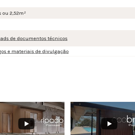
s ou 2,52m²
ads de documentos técnicos
gos e materiais de divulgação
3VOdXdvUy4wMTYxQzVBRDI1NEVDQUZE
3ZXlpVS1YZl9FMEQ3NjNWMllmTkdRR2NMQ3VOdXdvUy4wNEU1MTI4NkZ
YouTube Video UEx3ZXlpVS1YZl9FMEQ3NjNW
YouT