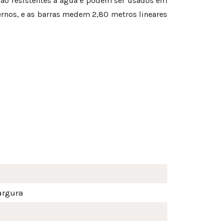
são resistentes à água e podem ser usados em
ernos, e as barras medem 2,80 metros lineares
argura