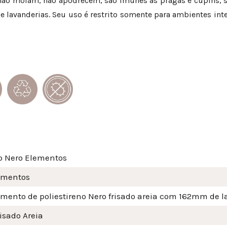
 não mofam, não apodrecem, são imunes às pragas e cupins, 
lavanderias. Seu uso é restrito somente para ambientes int
o Nero Elementos
imentos
imento de poliestireno Nero frisado areia com 162mm de l
isado Areia