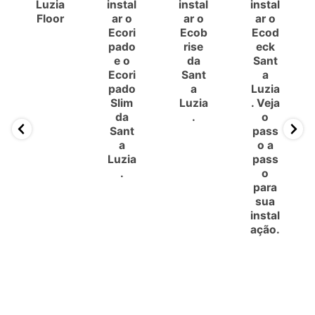
Luzia
instal
instal
instal
Floor
ar o
ar o
ar o
Ecori
Ecob
Ecod
pado
rise
eck
e o
da
Sant
Ecori
Sant
a
pado
a
Luzia
Slim
Luzia
. Veja
da
.
o
Sant
pass
a
o a
Luzia
pass
.
o
para
sua
instal
ação.