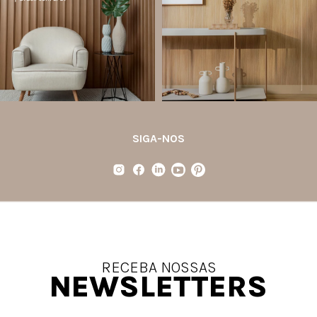
(Environmental Product Declaration) é
desempenho em um único produto.
um documento internacional que
apresenta os
...
Diferente
...
Jul 21
Jul 20
35
1
31
4
SIGA-NOS
RECEBA NOSSAS
NEWSLETTERS