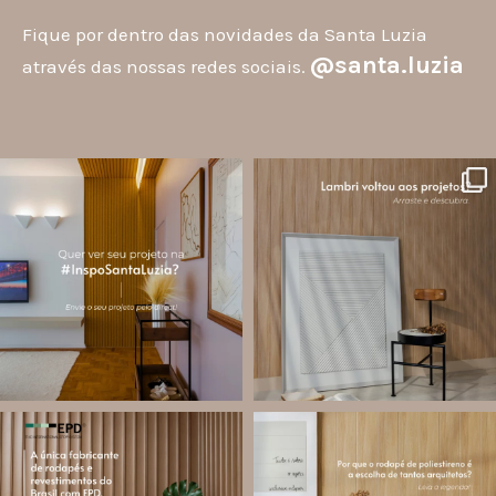
Fique por dentro das novidades da Santa Luzia
@santa.luzia
através das nossas redes sociais.
santa.luzia
santa.luzia
A #InspoSantaLuzia é um espaço
O lambri é um revestimento versátil
criado para divulgar projetos que
que pode ser usado em meia parede,
utilizam produtos Santa Luzia e
painéis decorativos e diversas
valorizar o trabalho de arquitetos,
composições para valorizar o
designers de
...
ambiente!
...
Jul 28
Jul 27
13
0
87
8
santa.luzia
santa.luzia
Você sabe o que é EPD?
Os rodapés de poliestireno
conquistaram espaço na arquitetura
A Declaração Ambiental de Produto
porque unem estética, praticidade e