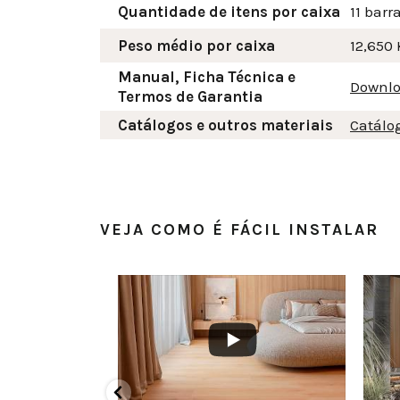
Quantidade de itens por caixa
11 barr
Peso médio por caixa
12,650 
Manual, Ficha Técnica e
Downlo
Termos de Garantia
Catálogos e outros materiais
Catálo
VEJA COMO É FÁCIL INSTALAR
BMzlBQzQzRjQ0QkQy
FMEQ3NjNWMllmTkdRR2NMQ3VOdXdvUy4zMUEyMkQwOTk0NTg4MDgw
YouTube Video UEx3ZXlpVS1YZl9FMEQ3NjNWMllmTkdRR2NMQ
YouTube Video UEx