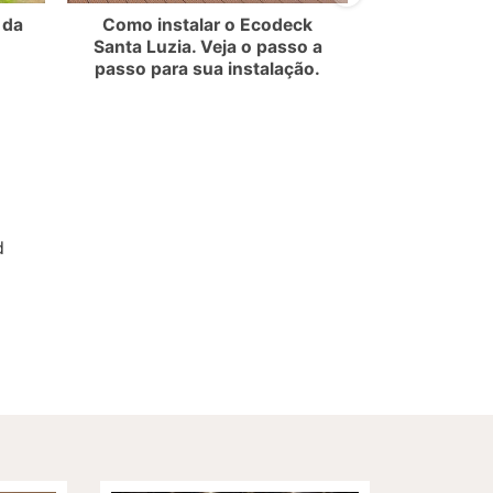
 da
Como instalar o Ecodeck
Como 
Santa Luzia. Veja o passo a
revestimen
passo para sua instalação.
San
d