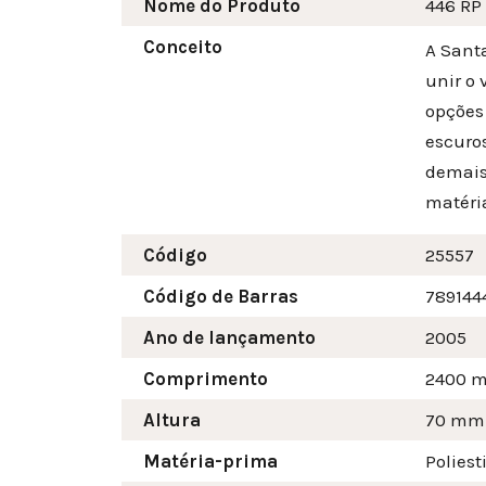
Nome do Produto
446 RP
Conceito
A Santa
unir o 
opções 
escuros
demais
matéri
Código
25557
Código de Barras
789144
Ano de lançamento
2005
Comprimento
2400 
Altura
70
mm
Matéria-prima
Poliest