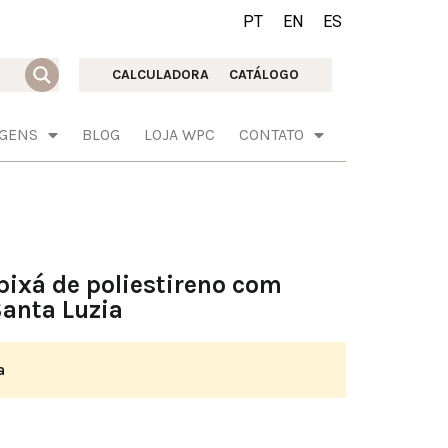
PT
EN
ES
CALCULADORA
CATÁLOGO
AGENS
BLOG
LOJA WPC
CONTATO
ixá de poliestireno com
anta Luzia
a