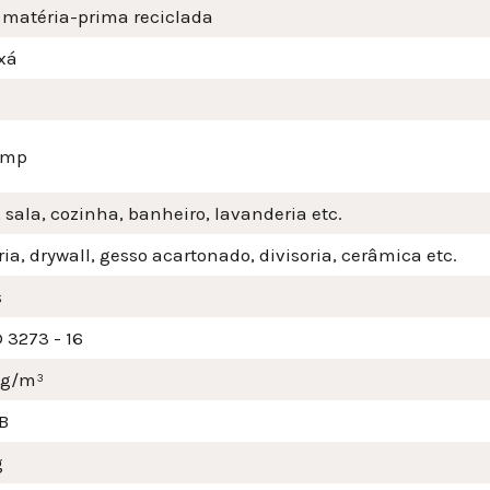
 matéria-prima reciclada
xá
o
amp
 sala, cozinha, banheiro, lavanderia etc.
ia, drywall, gesso acartonado, divisoria, cerâmica etc.
s
 3273 - 16
mg/m³
B
g