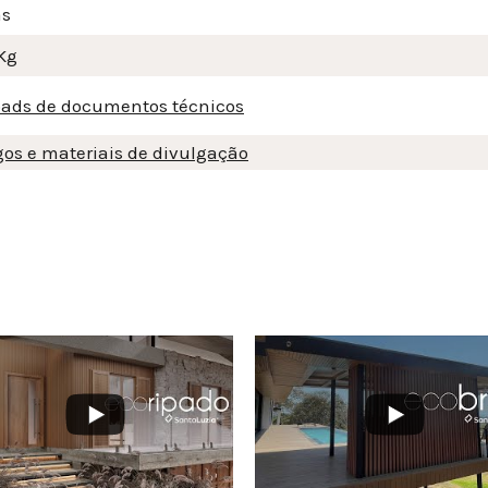
as
Kg
ads de documentos técnicos
gos e materiais de divulgação
3VOdXdvUy4wMTYxQzVBRDI1NEVDQUZE
3ZXlpVS1YZl9FMEQ3NjNWMllmTkdRR2NMQ3VOdXdvUy4wNEU1MTI4NkZ
YouTube Video UEx3ZXlpVS1YZl9FMEQ3NjNW
YouT