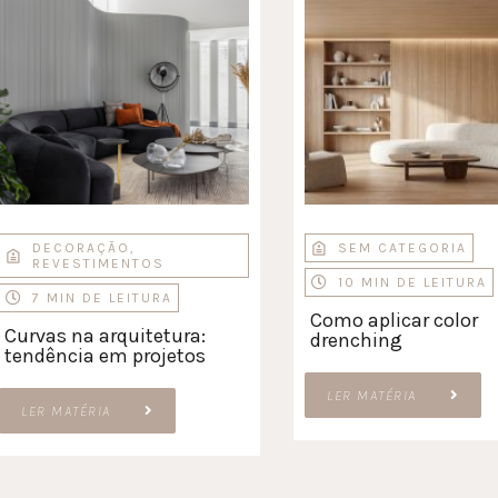
DECORAÇÃO
,
SEM CATEGORIA
REVESTIMENTOS
10 MIN DE LEITURA
7 MIN DE LEITURA
Como aplicar color
Curvas na arquitetura:
drenching
tendência em projetos
LER MATÉRIA
LER MATÉRIA