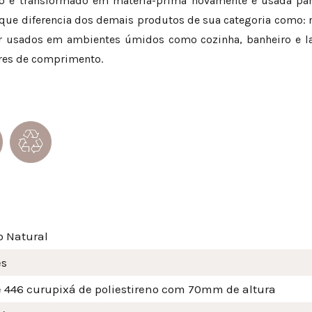
lado e transformado em matéria-prima novamente e usada pa
s que diferencia dos demais produtos de sua categoria como
er usados em ambientes úmidos como cozinha, banheiro e l
ares de comprimento.
o Natural
és
 446 curupixá de poliestireno com 70mm de altura