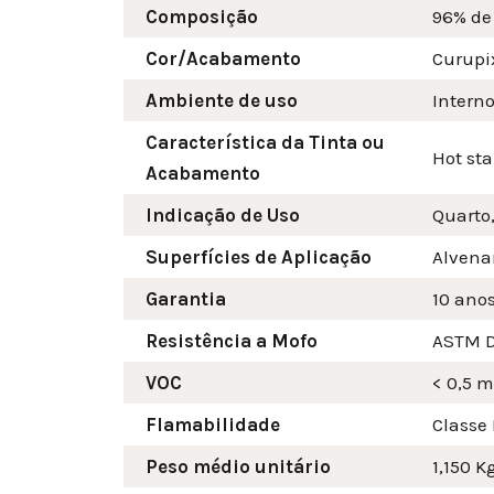
Composição
96% de
Cor/Acabamento
Curupi
Ambiente de uso
Intern
Característica da Tinta ou
Hot st
Acabamento
Indicação de Uso
Quarto,
Superfícies de Aplicação
Alvenar
Garantia
10 ano
Resistência a Mofo
ASTM D
VOC
< 0,5 
Flamabilidade
Classe 
Peso médio unitário
1,150 K