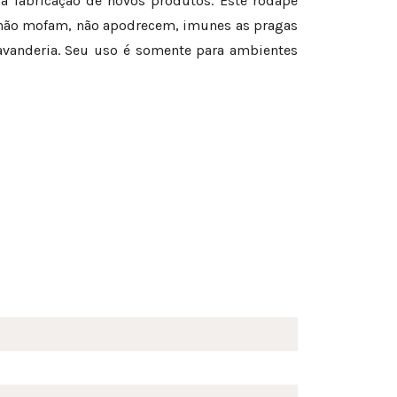
ra fabricação de novos produtos. Este rodapé
: não mofam, não apodrecem, imunes as pragas
avanderia. Seu uso é somente para ambientes