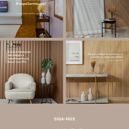
designers de
...
ambiente!
...
Jul 28
Jul 27
12
0
82
8
santa.luzia
santa.luzia
Você sabe o que é EPD?
Os rodapés de poliestireno
conquistaram espaço na arquitetura
A Declaração Ambiental de Produto
porque unem estética, praticidade e
(Environmental Product Declaration) é
desempenho em um único produto.
um documento internacional que
apresenta os
...
Diferente
...
Jul 21
Jul 20
35
1
31
4
SIGA-NOS