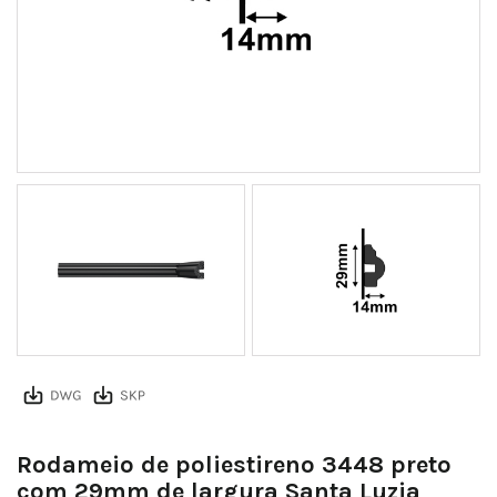
ebbc3e5094a7db26c44b565e5da3c8b1800c0c46
Rodameio de poliestireno 3448 preto
com 29mm de largura Santa Luzia