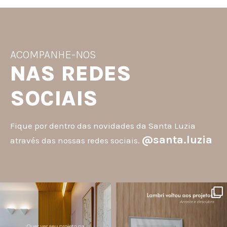
ACOMPANHE-NOS
NAS REDES
SOCIAIS
Fique por dentro das novidades da Santa Luzia
@santa.luzia
através das nossas redes sociais.
santa.luzia
santa.luzia
A #InspoSantaLuzia é um espaço
O lambri é um revestimento versátil
criado para divulgar projetos que
que pode ser usado em meia parede,
utilizam produtos Santa Luzia e
painéis decorativos e diversas
valorizar o trabalho de arquitetos,
composições para valorizar o