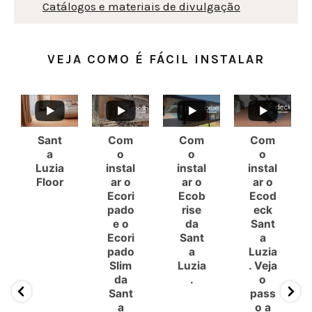
Catálogos e materiais de divulgação
VEJA COMO É FÁCIL INSTALAR
Sant
Com
Com
Com
a
o
o
o
Luzia
instal
instal
instal
Floor
ar o
ar o
ar o
Ecori
Ecob
Ecod
pado
rise
eck
e o
da
Sant
Ecori
Sant
a
pado
a
Luzia
Slim
Luzia
. Veja
da
.
o
Sant
pass
a
o a