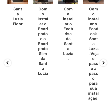
Sant
Com
Com
Com
a
o
o
o
Luzia
instal
instal
instal
Floor
ar o
ar o
ar o
Ecori
Ecob
Ecod
pado
rise
eck
e o
da
Sant
Ecori
Sant
a
pado
a
Luzia
Slim
Luzia
. Veja
da
.
o
Sant
pass
a
o a
Luzia
pass
.
o
para
sua
instal
ação.