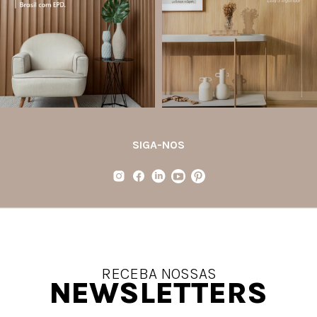
(Environmental Product Declaration) é
desempenho em um único produto.
um documento internacional que
apresenta os
...
Diferente
...
Jul 21
Jul 20
35
1
31
4
SIGA-NOS
RECEBA NOSSAS
NEWSLETTERS