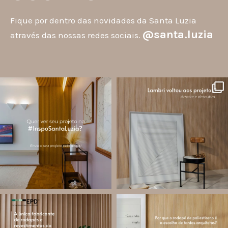
Fique por dentro das novidades da Santa Luzia
@santa.luzia
através das nossas redes sociais.
santa.luzia
santa.luzia
A #InspoSantaLuzia é um espaço
O lambri é um revestimento versátil
criado para divulgar projetos que
que pode ser usado em meia parede,
utilizam produtos Santa Luzia e
painéis decorativos e diversas
valorizar o trabalho de arquitetos,
composições para valorizar o
designers de
...
ambiente!
...
Jul 28
Jul 27
12
0
86
8
santa.luzia
santa.luzia
Você sabe o que é EPD?
Os rodapés de poliestireno
conquistaram espaço na arquitetura
A Declaração Ambiental de Produto
porque unem estética, praticidade e