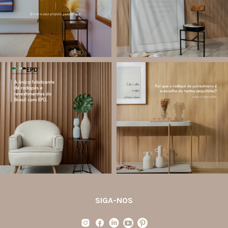
Jul 28
Jul 27
12
0
82
8
santa.luzia
santa.luzia
Você sabe o que é EPD?
Os rodapés de poliestireno
conquistaram espaço na arquitetura
A Declaração Ambiental de Produto
porque unem estética, praticidade e
(Environmental Product Declaration) é
desempenho em um único produto.
um documento internacional que
apresenta os
...
Diferente
...
Jul 21
Jul 20
35
1
31
4
SIGA-NOS