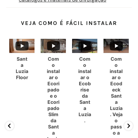
VEJA COMO É FÁCIL INSTALAR
Sant
Com
Com
Com
a
o
o
o
Luzia
instal
instal
instal
Floor
ar o
ar o
ar o
Ecori
Ecob
Ecod
pado
rise
eck
e o
da
Sant
Ecori
Sant
a
pado
a
Luzia
Slim
Luzia
. Veja
da
.
o
Sant
pass
a
o a