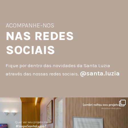
ACOMPANHE-NOS
NAS REDES
SOCIAIS
Fique por dentro das novidades da Santa Luzia
@santa.luzia
através das nossas redes sociais.
santa.luzia
santa.luzia
A #InspoSantaLuzia é um espaço
O lambri é um revestimento versátil
criado para divulgar projetos que
que pode ser usado em meia parede,
utilizam produtos Santa Luzia e
painéis decorativos e diversas
valorizar o trabalho de arquitetos,
composições para valorizar o
designers de
...
ambiente!
...