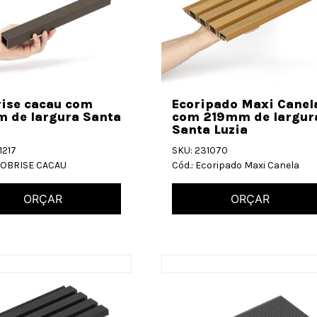
rise cacau com
Ecoripado Maxi Canel
 de largura Santa
com 219mm de largur
Santa Luzia
1217
SKU: 231070
ECOBRISE CACAU
Cód.: Ecoripado Maxi Canela
ORÇAR
ORÇAR