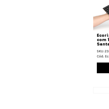
Ecori
com 
Santa
SKU: 2
Cód.: E