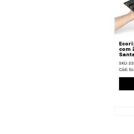
Ecor
com 
Santa
SKU: 2
Cód.: E