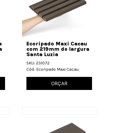
a
Ecoripado Maxi Cacau
a
com 219mm de largura
Santa Luzia
SKU: 231072
Cód.: Ecoripado Maxi Cacau
ORÇAR