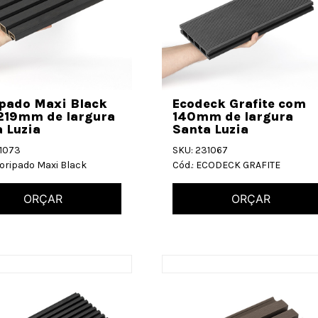
ipado Maxi Black
Ecodeck Grafite com
219mm de largura
140mm de largura
 Luzia
Santa Luzia
31073
SKU: 231067
coripado Maxi Black
Cód.: ECODECK GRAFITE
ORÇAR
ORÇAR