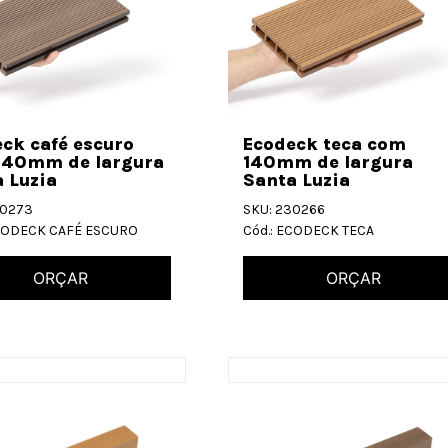
ck café escuro
Ecodeck teca com
140mm de largura
140mm de largura
 Luzia
Santa Luzia
30273
SKU: 230266
ECODECK CAFÉ ESCURO
Cód.: ECODECK TECA
ORÇAR
ORÇAR