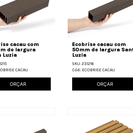
rise cacau com
Ecobrise cacau com
m de largura
50mm de largura San
 Luzia
Luzia
1215
SKU: 231216
ECOBRISE CACAU
Cód.: ECOBRISE CACAU
ORÇAR
ORÇAR