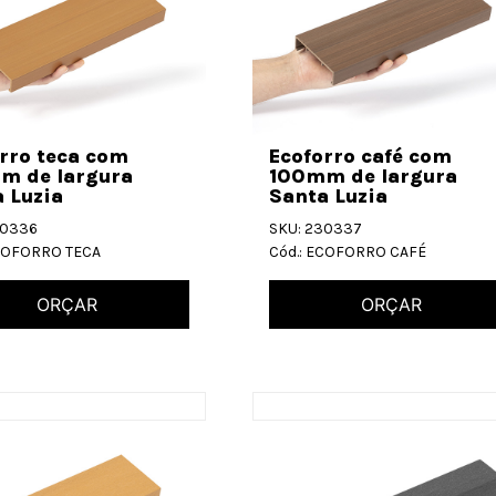
rro teca com
Ecoforro café com
m de largura
100mm de largura
 Luzia
Santa Luzia
30336
SKU: 230337
ECOFORRO TECA
Cód.: ECOFORRO CAFÉ
ORÇAR
ORÇAR