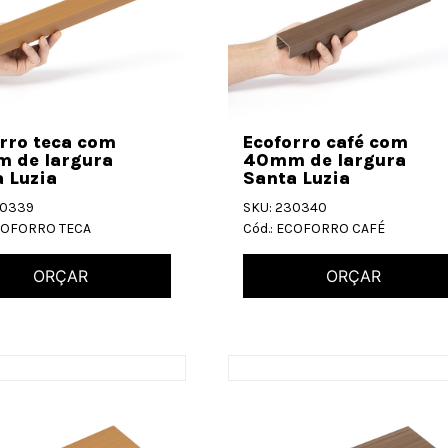
rro teca com
Ecoforro café com
 de largura
40mm de largura
 Luzia
Santa Luzia
30339
SKU: 230340
ECOFORRO TECA
Cód.: ECOFORRO CAFÉ
ORÇAR
ORÇAR