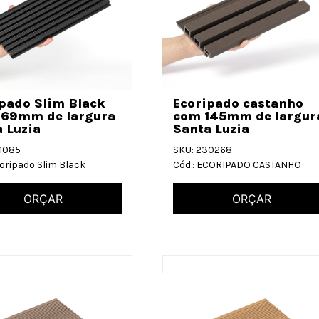
pado Slim Black
Ecoripado castanho
169mm de largura
com 145mm de largur
 Luzia
Santa Luzia
31085
SKU: 230268
coripado Slim Black
Cód.: ECORIPADO CASTANHO
ORÇAR
ORÇAR