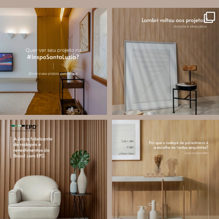
santa.luzia
santa.luzia
A #InspoSantaLuzia é um espaço
O lambri é um revestimento versátil
criado para divulgar projetos que
que pode ser usado em meia parede,
utilizam produtos Santa Luzia e
painéis decorativos e diversas
valorizar o trabalho de arquitetos,
composições para valorizar o
designers de
...
ambiente!
...
Jul 28
Jul 27
13
0
86
8
santa.luzia
santa.luzia
Você sabe o que é EPD?
Os rodapés de poliestireno
conquistaram espaço na arquitetura
A Declaração Ambiental de Produto
porque unem estética, praticidade e
(Environmental Product Declaration) é
desempenho em um único produto.
um documento internacional que
apresenta os
...
Diferente
...
Jul 21
Jul 20
35
1
31
4