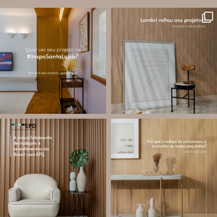
santa.luzia
santa.luzia
A #InspoSantaLuzia é um espaço
O lambri é um revestimento versátil
criado para divulgar projetos que
que pode ser usado em meia parede,
utilizam produtos Santa Luzia e
painéis decorativos e diversas
valorizar o trabalho de arquitetos,
composições para valorizar o
designers de
...
ambiente!
...
Jul 28
Jul 27
13
0
87
8
santa.luzia
santa.luzia
Você sabe o que é EPD?
Os rodapés de poliestireno
conquistaram espaço na arquitetura
A Declaração Ambiental de Produto
porque unem estética, praticidade e
(Environmental Product Declaration) é
desempenho em um único produto.
um documento internacional que
apresenta os
...
Diferente
...
Jul 21
Jul 20
35
1
31
4