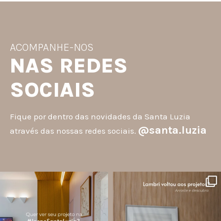
ACOMPANHE-NOS
NAS REDES
SOCIAIS
Fique por dentro das novidades da Santa Luzia
@santa.luzia
através das nossas redes sociais.
santa.luzia
santa.luzia
A #InspoSantaLuzia é um espaço
O lambri é um revestimento versátil
criado para divulgar projetos que
que pode ser usado em meia parede,
utilizam produtos Santa Luzia e
painéis decorativos e diversas
valorizar o trabalho de arquitetos,
composições para valorizar o
designers de
...
ambiente!