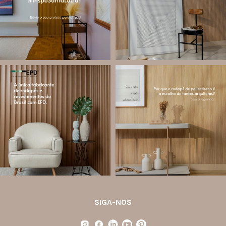
...
Jul 28
Jul 27
13
0
86
8
santa.luzia
santa.luzia
Você sabe o que é EPD?
Os rodapés de poliestireno
conquistaram espaço na arquitetura
A Declaração Ambiental de Produto
porque unem estética, praticidade e
(Environmental Product Declaration) é
desempenho em um único produto.
um documento internacional que
apresenta os
...
Diferente
...
Jul 21
Jul 20
35
1
31
4
SIGA-NOS