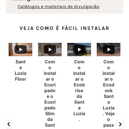
Catálogos e materiais de divulgação
VEJA COMO É FÁCIL INSTALAR
Sant
Com
Com
Com
a
o
o
o
Luzia
instal
instal
instal
Floor
ar o
ar o
ar o
Ecori
Ecob
Ecod
pado
rise
eck
e o
da
Sant
Ecori
Sant
a
pado
a
Luzia
Slim
Luzia
. Veja
da
.
o
Sant
pass