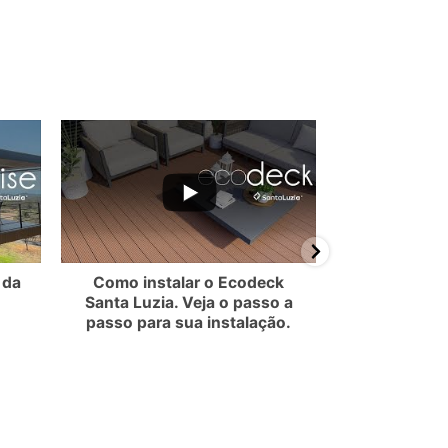
EMzVBN0JF
MllmTkdRR2NMQ3VOdXdvUy5CQkEwRDA0MDkwNUM2MDY1
ube Video UEx3ZXlpVS1YZl9FMEQ3NjNWMllmTkdRR2NMQ3VOdXdvU
YouTube Video UEx3ZXlpVS1Y
 da
Como instalar o Ecodeck
Como 
Santa Luzia. Veja o passo a
revestimen
passo para sua instalação.
San