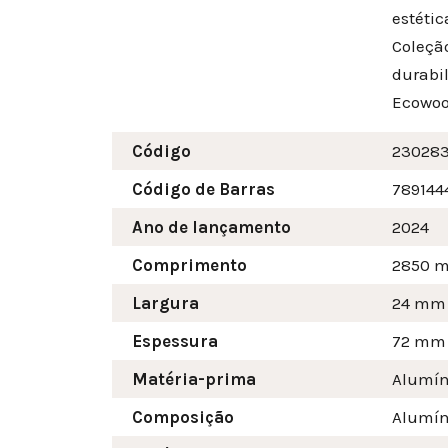
estéti
Coleçã
durabi
Ecowoo
Código
23028
Código de Barras
789144
Ano de lançamento
2024
Comprimento
2850 
Largura
24
mm
Espessura
72 mm
Matéria-prima
Alumín
Composição
Alumín