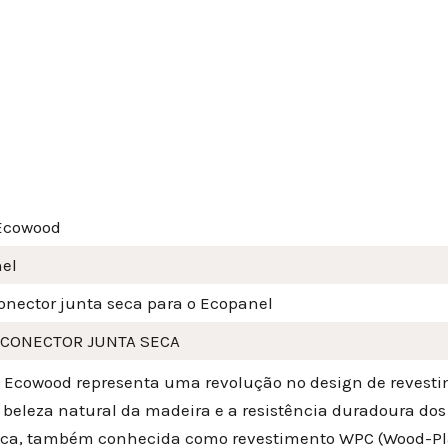
Ecowood
el
conector junta seca para o Ecopanel
 CONECTOR JUNTA SECA
a Ecowood representa uma revolução no design de revesti
a beleza natural da madeira e a resistência duradoura do
ica, também conhecida como revestimento WPC (Wood-Plas