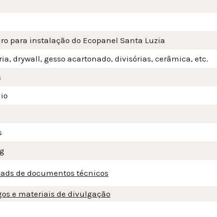
o
iro para instalação do Ecopanel Santa Luzia
ia, drywall, gesso acartonado, divisórias, cerâmica, etc.
s
io
s
Kg
ads de documentos técnicos
gos e materiais de divulgação