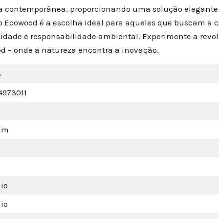
ca contemporânea, proporcionando uma solução elegante 
o Ecowood é a escolha ideal para aqueles que buscam a c
lidade e responsabilidade ambiental. Experimente a revo
d – onde a natureza encontra a inovação.
3
4973011
mm
io
io