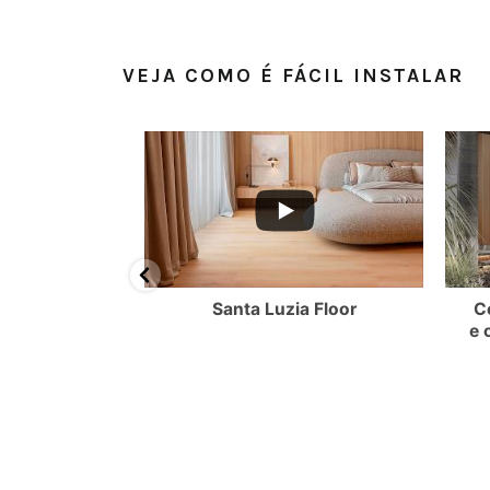
VEJA COMO É FÁCIL INSTALAR
BMzlBQzQzRjQ0QkQy
FMEQ3NjNWMllmTkdRR2NMQ3VOdXdvUy4zMUEyMkQwOTk0NTg4MDgw
YouTube Video UEx3ZXlpVS1YZl9FMEQ3NjNWMllmTkdRR2NMQ
YouTube Video UEx
ossui oito
Santa Luzia Floor
C
és e quatro
e 
uarnições.