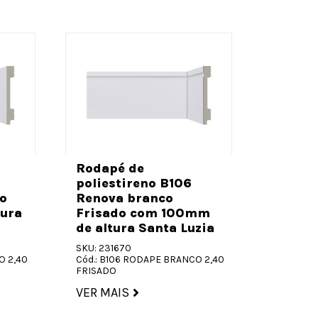
Rodapé
polies
Rodapé de
Renova
poliestireno B106
com 70
o
Renova branco
Santa 
ura
Frisado com 100mm
de altura Santa Luzia
SKU: 2316
Cód.: B7
SKU: 231670
LISO
O 2,40
Cód.: B106 RODAPE BRANCO 2,40
FRISADO
VER MA
VER MAIS