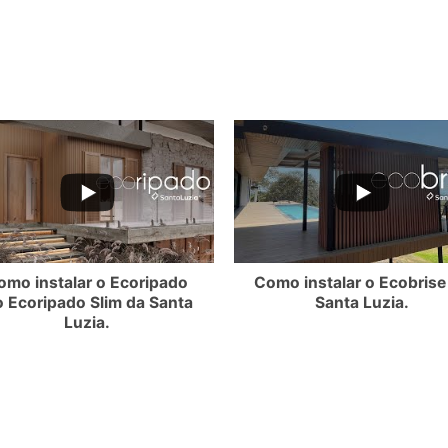
3VOdXdvUy4wMTYxQzVBRDI1NEVDQUZE
3ZXlpVS1YZl9FMEQ3NjNWMllmTkdRR2NMQ3VOdXdvUy4wNEU1MTI4NkZ
YouTube Video UEx3ZXlpVS1YZl9FMEQ3NjNW
YouT
omo instalar o Ecoripado
Como instalar o Ecobrise
o Ecoripado Slim da Santa
Santa Luzia.
Luzia.