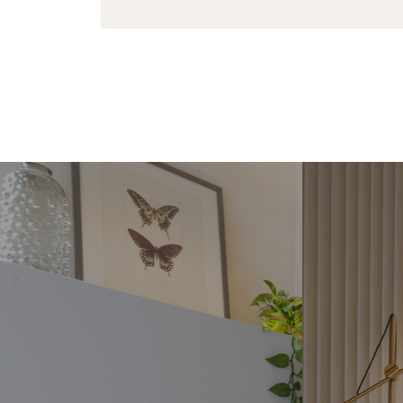
MEIA CURVA
RE
O Meia Curva é um