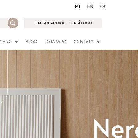
PT
EN
ES
CALCULADORA
CATÁLOGO
AGENS
BLOG
LOJA WPC
CONTATO