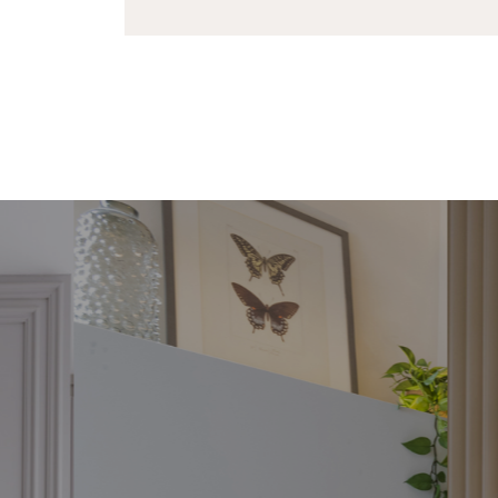
MEIA CURVA
RE
O Meia Curva é um