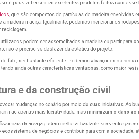
sso, é possível encontrar excelentes produtos feitos com esse t
icos
, que são compostos de partículas de madeira envolvidas em
ue a madeira maciça. Igualmente, podemos mencionar os rodapés
r reciclagem.
utilizados podem ser assemelhados a madeira ou partir para
co
os, não é preciso se desfazer da estética do projeto.
, de fato, ser bastante eficiente. Podemos alcançar os mesmos 
 tendo ainda outras características vantajosas, como maior resi
tura e da construção civil
rovocar mudanças no cenário por meio de suas iniciativas. Ao b
am não apenas mais lucratividade, mas
minimizam o dano ao
rofissionais da área já podem melhorar bastante suas entregas a
 ecossistema de negócios e contribuir para com a sociedade, 