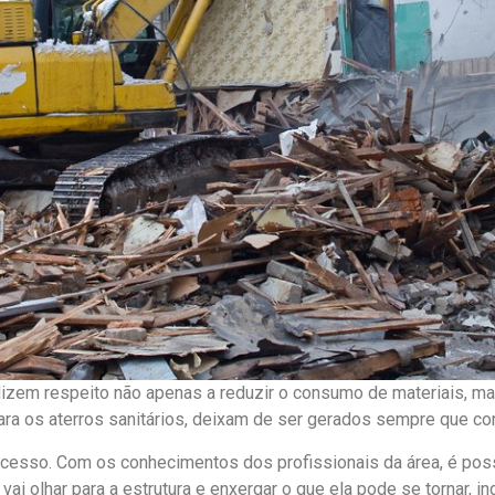
izem respeito não apenas a reduzir o consumo de materiais, mas
para os aterros sanitários, deixam de ser gerados sempre que co
ocesso. Com os conhecimentos dos profissionais da área, é pos
 vai olhar para a estrutura e enxergar o que ela pode se tornar,