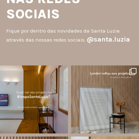
SOCIAIS
Fique por dentro das novidades da Santa Luzia
@santa.luzia
através das nossas redes sociais.
santa.luzia
santa.luzia
A #InspoSantaLuzia é um espaço
O lambri é um revestimento versátil
criado para divulgar projetos que
que pode ser usado em meia parede,
utilizam produtos Santa Luzia e
painéis decorativos e diversas
valorizar o trabalho de arquitetos,
composições para valorizar o
designers de
...
ambiente!
...
Jul 28
Jul 27
14
0
87
8