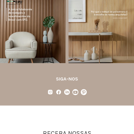
santa.luzia
santa.luzia
Você sabe o que é EPD?
Os rodapés de poliestireno
conquistaram espaço na arquitetura
A Declaração Ambiental de Produto
porque unem estética, praticidade e
(Environmental Product Declaration) é
desempenho em um único produto.
um documento internacional que
apresenta os
...
Diferente
...
Jul 21
Jul 20
35
1
31
4
SIGA-NOS
RECEBA NOSSAS