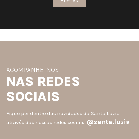
BUSCAR
ACOMPANHE-NOS
NAS REDES
SOCIAIS
Fique por dentro das novidades da Santa Luzia
@santa.luzia
através das nossas redes sociais.