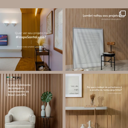
santa.luzia
santa.luzia
A #InspoSantaLuzia é um espaço
O lambri é um revestimento versátil
criado para divulgar projetos que
que pode ser usado em meia parede,
utilizam produtos Santa Luzia e
painéis decorativos e diversas
valorizar o trabalho de arquitetos,
composições para valorizar o
designers de
...
ambiente!
...
Jul 28
Jul 27
13
0
87
8
santa.luzia
santa.luzia
Você sabe o que é EPD?
Os rodapés de poliestireno
conquistaram espaço na arquitetura
A Declaração Ambiental de Produto
porque unem estética, praticidade e
(Environmental Product Declaration) é
desempenho em um único produto.
um documento internacional que
apresenta os
...
Diferente
...
Jul 21
Jul 20
35
1
31
4