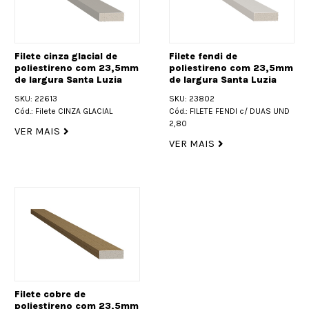
Filete cinza glacial de
Filete fendi de
poliestireno com 23,5mm
poliestireno com 23,5mm
de largura Santa Luzia
de largura Santa Luzia
SKU: 22613
SKU: 23802
Cód.: Filete CINZA GLACIAL
Cód.: FILETE FENDI c/ DUAS UND
2,80
VER MAIS
VER MAIS
Filete cobre de
poliestireno com 23,5mm