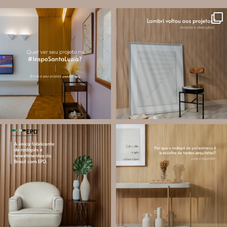
santa.luzia
santa.luzia
A #InspoSantaLuzia é um espaço
O lambri é um revestimento versátil
criado para divulgar projetos que
que pode ser usado em meia parede,
utilizam produtos Santa Luzia e
painéis decorativos e diversas
valorizar o trabalho de arquitetos,
composições para valorizar o
designers de
...
ambiente!
...
Jul 28
Jul 27
13
0
86
8
santa.luzia
santa.luzia
Você sabe o que é EPD?
Os rodapés de poliestireno
conquistaram espaço na arquitetura
A Declaração Ambiental de Produto
porque unem estética, praticidade e
(Environmental Product Declaration) é
desempenho em um único produto.
um documento internacional que
apresenta os
...
Diferente
...
Jul 21
Jul 20
35
1
31
4