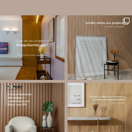
santa.luzia
santa.luzia
A #InspoSantaLuzia é um espaço
O lambri é um revestimento versátil
criado para divulgar projetos que
que pode ser usado em meia parede,
utilizam produtos Santa Luzia e
painéis decorativos e diversas
valorizar o trabalho de arquitetos,
composições para valorizar o
designers de
...
ambiente!
...
Jul 28
Jul 27
13
0
87
8
santa.luzia
santa.luzia
Você sabe o que é EPD?
Os rodapés de poliestireno
conquistaram espaço na arquitetura
A Declaração Ambiental de Produto
porque unem estética, praticidade e
(Environmental Product Declaration) é
desempenho em um único produto.
um documento internacional que
apresenta os
...
Diferente
...
Jul 21
Jul 20
35
1
31
4