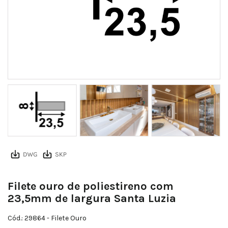
da85a4ec928e92e6dd46797611a0494aa8c0fe13
Filete ouro de poliestireno com
23,5mm de largura Santa Luzia
Cód.: 29864
- Filete Ouro