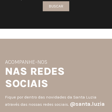
BUSCAR
ACOMPANHE-NOS
NAS REDES
SOCIAIS
Fique por dentro das novidades da Santa Luzia
@santa.luzia
através das nossas redes sociais.