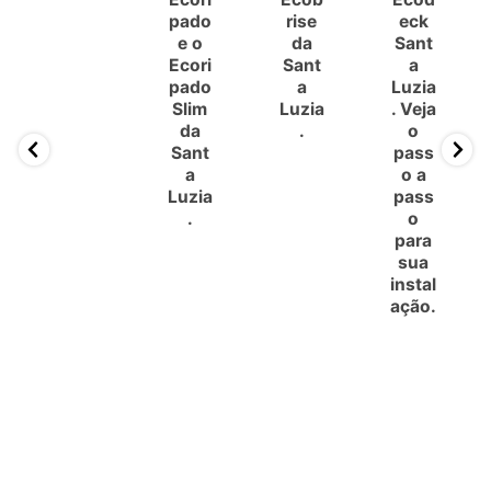
pado
rise
eck
e o
da
Sant
Ecori
Sant
a
pado
a
Luzia
Slim
Luzia
. Veja
da
.
o
Sant
pass
a
o a
Luzia
pass
.
o
para
sua
instal
ação.