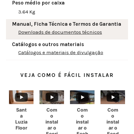
Peso médio por caixa
3.64 Kg
Manual, Ficha Técnica e Termos de Garantia
Downloads de documentos técnicos
Catálogos e outros materiais
Catálogos e materiais de divulgação
VEJA COMO É FÁCIL INSTALAR
Sant
Com
Com
Com
a
o
o
o
Luzia
instal
instal
instal
Floor
ar o
ar o
ar o
Ecori
Ecob
Ecod