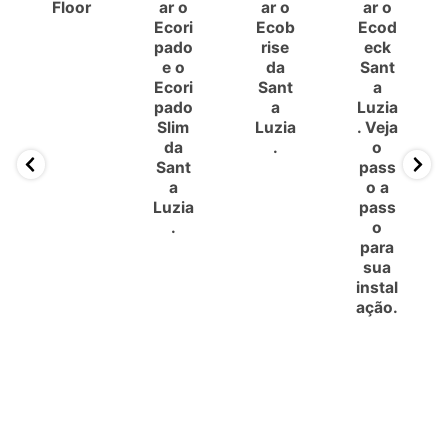
Floor
ar o
ar o
ar o
Ecori
Ecob
Ecod
pado
rise
eck
e o
da
Sant
Ecori
Sant
a
pado
a
Luzia
Slim
Luzia
. Veja
da
.
o
Sant
pass
a
o a
Luzia
pass
.
o
para
sua
instal
ação.