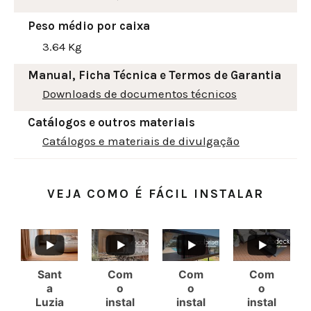
Peso médio por caixa
3.64 Kg
Manual, Ficha Técnica e Termos de Garantia
Downloads de documentos técnicos
Catálogos e outros materiais
Catálogos e materiais de divulgação
VEJA COMO É FÁCIL INSTALAR
Sant
Com
Com
Com
a
o
o
o
Luzia
instal
instal
instal