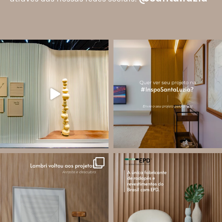
santa.luzia
santa.luzia
À primeira vista, ele pode até parecer
A #InspoSantaLuzia é um espaço
apenas um perfil. Mas o VersaLED foi
criado para divulgar projetos que
pensado para assumir diferentes
utilizam produtos Santa Luzia e
funções dentro do projeto
valorizar o trabalho de arquitetos,
designers de
...
Ele
...
Jul 28
Ago 9
14
0
24
3
santa.luzia
santa.luzia
O lambri é um revestimento versátil
Você sabe o que é EPD?
que pode ser usado em meia parede,
painéis decorativos e diversas
A Declaração Ambiental de Produto
composições para valorizar o
(Environmental Product Declaration) é
ambiente!
um documento internacional que
...
apresenta os
...
Jul 27
Jul 21