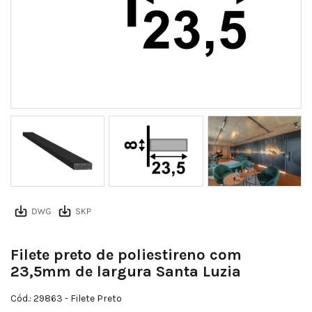
da85a4ec928e92e6dd46797611a0494aa8c0fe13
Filete preto de poliestireno com
23,5mm de largura Santa Luzia
Cód.: 29863
- Filete Preto