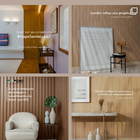
santa.luzia
santa.luzia
A #InspoSantaLuzia é um espaço
O lambri é um revestimento versátil
criado para divulgar projetos que
que pode ser usado em meia parede,
utilizam produtos Santa Luzia e
painéis decorativos e diversas
valorizar o trabalho de arquitetos,
composições para valorizar o
designers de
...
ambiente!
...
Jul 28
Jul 27
14
0
87
8
santa.luzia
santa.luzia
Você sabe o que é EPD?
Os rodapés de poliestireno
conquistaram espaço na arquitetura
A Declaração Ambiental de Produto
porque unem estética, praticidade e
(Environmental Product Declaration) é
desempenho em um único produto.
um documento internacional que
apresenta os
...
Diferente
...
Jul 21
Jul 20
35
1
31
4