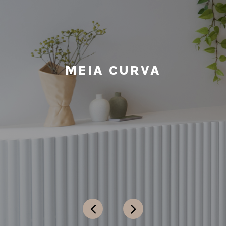
MEIA CURVA
O Meia Curva é um revestimento extremamente versátil, ideal
para combinar com outros acabamentos e criar elegantes
molduras em paredes, móveis ou onde a criatividade permitir.
MEIA CURVA
Além de agregar sofisticação ao ambiente, proporciona uma
sensação de conforto e bem-estar, reforçando a harmonia e a
sustentabilidade no design.
VER MAIS