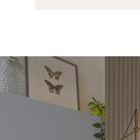
MEIA CURVA
RE
O Meia Curva é um