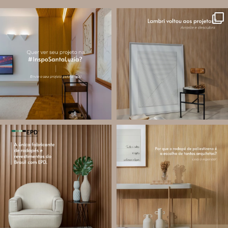
santa.luzia
santa.luzia
A #InspoSantaLuzia é um espaço
O lambri é um revestimento versátil
criado para divulgar projetos que
que pode ser usado em meia parede,
utilizam produtos Santa Luzia e
painéis decorativos e diversas
valorizar o trabalho de arquitetos,
composições para valorizar o
designers de
...
ambiente!
...
Jul 28
Jul 27
13
0
87
8
santa.luzia
santa.luzia
Você sabe o que é EPD?
Os rodapés de poliestireno
conquistaram espaço na arquitetura
A Declaração Ambiental de Produto
porque unem estética, praticidade e
(Environmental Product Declaration) é
desempenho em um único produto.
um documento internacional que
apresenta os
...
Diferente
...
Jul 21
Jul 20
35
1
31
4