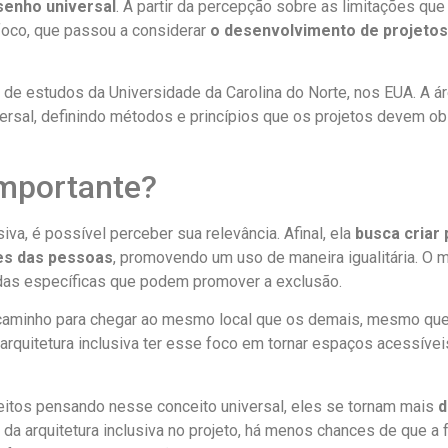
senho universal
. A partir da percepção sobre as limitações q
foco, que passou a considerar
o desenvolvimento de projeto
 de estudos da Universidade da Carolina do Norte, nos EUA. A áre
rsal, definindo métodos e princípios que os projetos devem ob
importante?
usiva, é possível perceber sua relevância. Afinal, ela
busca criar
es
das pessoas
, promovendo um uso de maneira igualitária. O m
as específicas que podem promover a exclusão.
 caminho para chegar ao mesmo local que os demais, mesmo que e
 arquitetura inclusiva ter esse foco em tornar espaços acessíveis
eitos pensando nesse conceito universal, eles se tornam mais
d
 arquitetura inclusiva no projeto, há menos chances de que a fa