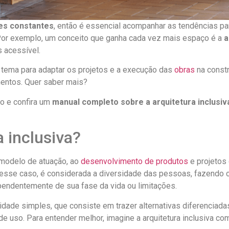
es constantes
, então é essencial acompanhar as tendências pa
 Por exemplo, um conceito que ganha cada vez mais espaço é a
a
 acessível.
 tema para adaptar os projetos e a execução das
obras
na constr
entos. Quer saber mais?
do e confira um
manual
completo sobre a arquitetura inclusi
a inclusiva?
m modelo de atuação, ao
desenvolvimento de produtos
e projetos
Nesse caso, é considerada a diversidade das pessoas, fazendo 
ependentemente de sua fase da vida ou limitações.
lidade simples, que consiste em trazer alternativas diferenciadas
e uso. Para entender melhor, imagine a arquitetura inclusiva 