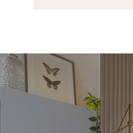
MEIA CURVA
RE
O Meia Curva é um