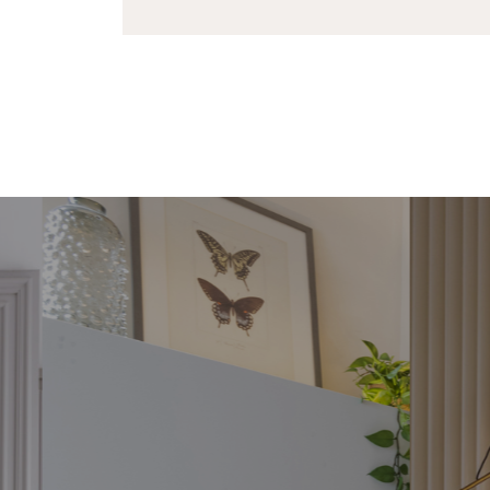
MEIA CURVA
RE
O Meia Curva é um