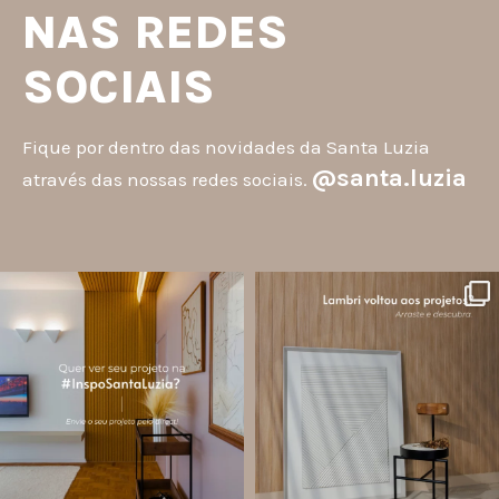
NAS REDES
SOCIAIS
Fique por dentro das novidades da Santa Luzia
@santa.luzia
através das nossas redes sociais.
santa.luzia
santa.luzia
A #InspoSantaLuzia é um espaço
O lambri é um revestimento versátil
criado para divulgar projetos que
que pode ser usado em meia parede,
utilizam produtos Santa Luzia e
painéis decorativos e diversas
valorizar o trabalho de arquitetos,
composições para valorizar o
designers de
...
ambiente!
...
Jul 28
Jul 27
13
0
86
8