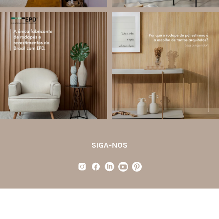
santa.luzia
santa.luzia
Você sabe o que é EPD?
Os rodapés de poliestireno
conquistaram espaço na arquitetura
A Declaração Ambiental de Produto
porque unem estética, praticidade e
(Environmental Product Declaration) é
desempenho em um único produto.
um documento internacional que
apresenta os
...
Diferente
...
Jul 21
Jul 20
35
1
31
4
SIGA-NOS