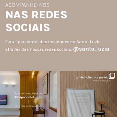
ACOMPANHE-NOS
NAS REDES
SOCIAIS
Fique por dentro das novidades da Santa Luzia
@santa.luzia
através das nossas redes sociais.
santa.luzia
santa.luzia
A #InspoSantaLuzia é um espaço
O lambri é um revestimento versátil
criado para divulgar projetos que
que pode ser usado em meia parede,
utilizam produtos Santa Luzia e
painéis decorativos e diversas
valorizar o trabalho de arquitetos,
composições para valorizar o
designers de
...
ambiente!
...
Jul 28
Jul 27
13
0
87
8