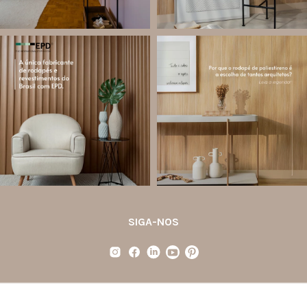
santa.luzia
santa.luzia
Você sabe o que é EPD?
Os rodapés de poliestireno
conquistaram espaço na arquitetura
A Declaração Ambiental de Produto
porque unem estética, praticidade e
(Environmental Product Declaration) é
desempenho em um único produto.
um documento internacional que
apresenta os
...
Diferente
...
Jul 21
Jul 20
35
1
31
4
SIGA-NOS