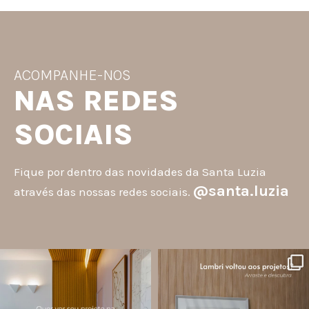
ACOMPANHE-NOS
NAS REDES
SOCIAIS
Fique por dentro das novidades da Santa Luzia
@santa.luzia
através das nossas redes sociais.
santa.luzia
santa.luzia
A #InspoSantaLuzia é um espaço
O lambri é um revestimento versátil
criado para divulgar projetos que
que pode ser usado em meia parede,
utilizam produtos Santa Luzia e
painéis decorativos e diversas
valorizar o trabalho de arquitetos,
composições para valorizar o