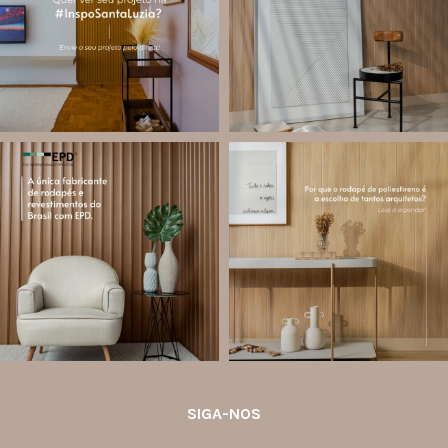
designers de
...
ambiente!
...
Jul 28
Jul 27
13
0
86
8
santa.luzia
santa.luzia
Você sabe o que é EPD?
Os rodapés de poliestireno
conquistaram espaço na arquitetura
A Declaração Ambiental de Produto
porque unem estética, praticidade e
(Environmental Product Declaration) é
desempenho em um único produto.
um documento internacional que
apresenta os
...
Diferente
...
Jul 21
Jul 20
35
1
31
4
SIGA-NOS