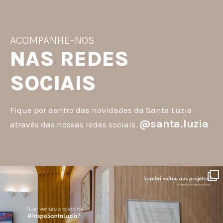
ACOMPANHE-NOS
NAS REDES
SOCIAIS
Fique por dentro das novidades da Santa Luzia
@santa.luzia
através das nossas redes sociais.
santa.luzia
santa.luzia
A #InspoSantaLuzia é um espaço
O lambri é um revestimento versátil
criado para divulgar projetos que
que pode ser usado em meia parede,
utilizam produtos Santa Luzia e
painéis decorativos e diversas
valorizar o trabalho de arquitetos,
composições para valorizar o
designers de
...
ambiente!
...