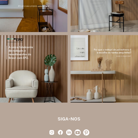
Jul 28
Jul 27
14
0
87
8
santa.luzia
santa.luzia
Você sabe o que é EPD?
Os rodapés de poliestireno
conquistaram espaço na arquitetura
A Declaração Ambiental de Produto
porque unem estética, praticidade e
(Environmental Product Declaration) é
desempenho em um único produto.
um documento internacional que
apresenta os
...
Diferente
...
Jul 21
Jul 20
35
1
31
4
SIGA-NOS