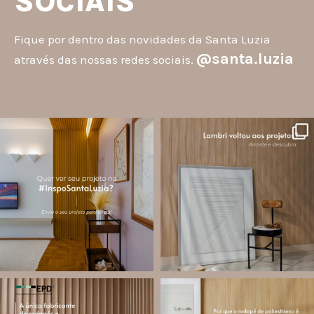
SOCIAIS
Fique por dentro das novidades da Santa Luzia
@santa.luzia
através das nossas redes sociais.
santa.luzia
santa.luzia
A #InspoSantaLuzia é um espaço
O lambri é um revestimento versátil
criado para divulgar projetos que
que pode ser usado em meia parede,
utilizam produtos Santa Luzia e
painéis decorativos e diversas
valorizar o trabalho de arquitetos,
composições para valorizar o
designers de
...
ambiente!
...
Jul 28
Jul 27
14
0
87
8
santa.luzia
santa.luzia
Você sabe o que é EPD?
Os rodapés de poliestireno