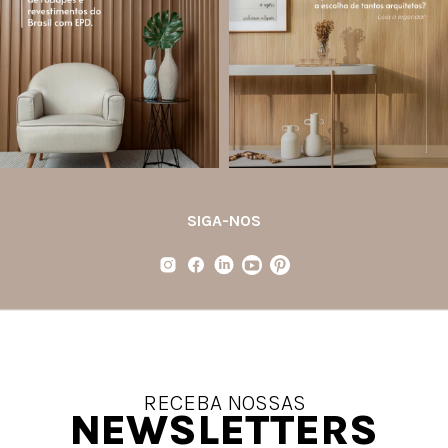
conquistaram espaço na arquitetura
A Declaração Ambiental de Produto
porque unem estética, praticidade e
(Environmental Product Declaration) é
desempenho em um único produto.
um documento internacional que
apresenta os
...
Diferente
...
Jul 21
Jul 20
35
1
31
4
SIGA-NOS
RECEBA NOSSAS
NEWSLETTERS